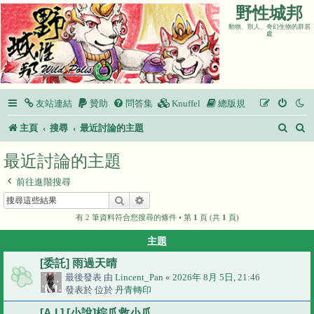
野性城邦
動物、獸人、奇幻生物的群居
處
友站連結
贊助
問答集
Knuffel
總版規
搜
主頁
搜尋
最近討論的主題
尋
最近討論的主題
前往進階搜尋
搜尋
進階搜尋
有 2 筆資料符合您搜尋的條件 • 第
1
頁 (共
1
頁)
主題
[委託] 雨過天晴
最後發表 由
Lincent_Pan
«
2026年 8月 5日, 21:46
發表於 位於
丹青轉印
[A.I.] [小說]棕爪救小爪