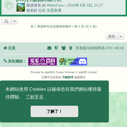
最後發表 由
WhiteClaw
«
2026年 8月 3日, 23:27
發表於 位於
文思泉湧
有 2 筆資料符合您搜尋的條件 • 第
1
頁 (共
1
頁)
前往
主頁
所有顯示的時間為
UTC+08:00
友站連結：
Powered by
phpBB
® Forum Software © phpBB Limited
正體中文語系由
竹貓星球
維護製作
|
默認頭像擴展
© 2017, 2018 - 3Di
隱私
|
條款
本網站使用 Cookies 以確保您在我們網站獲得最
佳體驗。
了解更多
了解了！