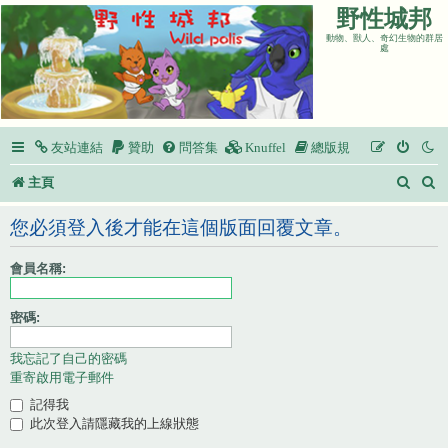
野性城邦
動物、獸人、奇幻生物的群居
處
友站連結
贊助
問答集
Knuffel
總版規
搜
主頁
尋
您必須登入後才能在這個版面回覆文章。
會員名稱:
密碼:
我忘記了自己的密碼
重寄啟用電子郵件
記得我
此次登入請隱藏我的上線狀態