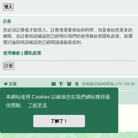
註冊
您必須註冊後才能登入。註冊僅需要很短的時間，但是會給您更多的
權限。在註冊前請確認您已經明白我們的使用條款和隱私政策。當瀏
覽討論區時請確認您已經閱讀過版面規則。
使用條款
|
隱私政策
註冊
主頁
所有顯示的時間為
UTC+08:00
本網站使用 Cookies 以確保您在我們網站獲得最
友站連結：
佳體驗。
了解更多
Powered by
phpBB
® Forum Software © phpBB Limited
正體中文語系由
竹貓星球
維護製作
了解了！
|
默認頭像擴展
© 2017, 2018 - 3Di
隱私
|
條款