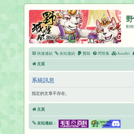
野
動物
快速連結
友站連結
贊助
問答集
Knuffel
主頁
系統訊息
指定的文章不存在。
主頁
友站連結：