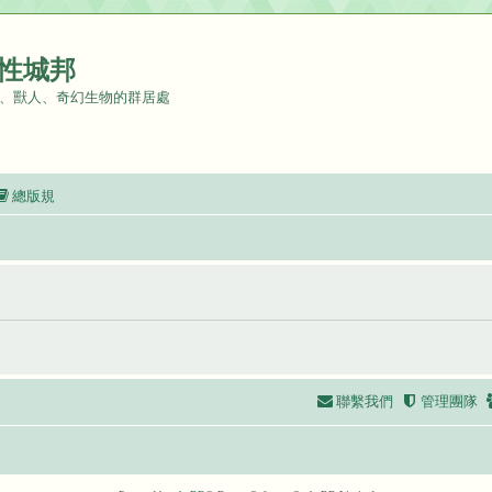
性城邦
、獸人、奇幻生物的群居處
總版規
聯繫我們
管理團隊