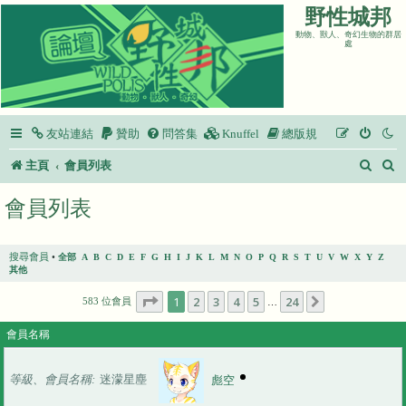
野性城邦
動物、獸人、奇幻生物的群居
處
友站連結
贊助
問答集
Knuffel
總版規
搜
主頁
會員列表
尋
會員列表
搜尋會員
•
全部
A
B
C
D
E
F
G
H
I
J
K
L
M
N
O
P
Q
R
S
T
U
V
W
X
Y
Z
其他
第
1
頁 (共
24
頁)
1
2
3
4
5
24
下一頁
583 位會員
…
會員名稱
等級、會員名稱
迷濛星塵
彪空