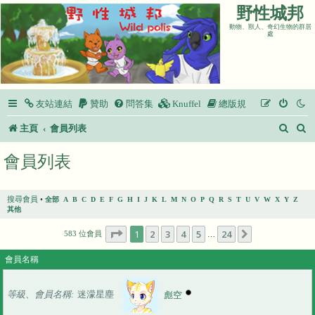
野性城邦
動物、獸人、奇幻生物的群居
處
友站連結
贊助
問答集
Knuffel
總版規
搜
主頁
會員列表
尋
會員列表
搜尋會員
•
全部
A
B
C
D
E
F
G
H
I
J
K
L
M
N
O
P
Q
R
S
T
U
V
W
X
Y
Z
其他
第
1
頁 (共
24
頁)
1
2
3
4
5
24
下一頁
583 位會員
…
會員名稱
等級、會員名稱
迷濛星塵
彪空