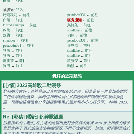
白陌
←
前往
被讚過:
22 次
時雨秋幻
←
前往
petadodu331
←
前往
白陌
←
前往
狐鬼瀟湘
←
前往
Blizc&Champi
←
前往
鳥龍茶
←
前往
狗熊
←
前往
smalldee
←
前往
焓恩
←
前往
狗熊
←
前往
smalldee
←
前往
petadodu331
←
前往
petadodu331
←
前往
狼狗傑
←
前往
狗熊
←
前往
smalldee
←
前往
狗熊
←
前往
smalldee
←
前往
鳥龍茶
←
前往
狼狗傑
←
前往
狗熊
←
前往
狗熊
←
前往
釩鋅的近期動態
[心情] 2023高雄駁二動漫祭
野邦的大家好，這裡是假日喜歡到處跑的釩鋅，因為是第一次參加高雄駁
二特區舉辦動漫祭，同時也和幾位居住於南部的野邦獸獸們在展區裡會
面，想藉由這個機會分享捕捉到毛毛的照片和小小心得分享。 時間: 2023.
…
Re: [彩稿] [委託] 釩鋅獸設圖
活潑稚氣的小老虎, 在古洛的繪製出更符合釩鋅的形象 owo 穿上和服的樣子
真是太棒了 真的感謝古洛的繪圖呢, 不得不說從構思、討論、微調到完成的
速度之快, 能感受到古洛在燃燒手中的 ipad XD.…