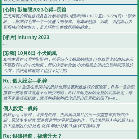
[心情] 獸無限2023心得--長篇
三天兩夜的獨自旅行及首次參展活動, 活動時間 10/27(五)~ 10/29(日) 「獸無
限」，獸圈和毛圈一年一次盛大的祭典。充滿著熱情、溫暖、強烈向心力
和獨特的擁抱魅力，是充滿歡笑愉悅氛圍的盛會…
[相片] Infurnity 2023
…
[彩稿] 10月6日 小犬颱風
相信本週在台灣的獸獸們，感受到小犬颱風的熱情 但身為雲犬的白陌表示
不喜歡弱小的小犬颱風，所以決定欺負他 小犬颱風之所以沒長時間滯留於
台灣，或許是被嚇跑了也說不定 (笑)…
Re: 個人設定—釩鋅
2023/10/2 生活在雪原中的釩鋅也嚮往著到處旅行的冒險家，作為一隻旅獸
擁有一把專有武器是不可缺少的呢，所以在此更新的完整的武器設定，雖
然不是畫得很精緻，武器的樣貌和概念還是自己喜歡的樣子0w0 …
個人設定—釩鋅
釩鋅.jpeg大家好，這裡是釩鋅，很高興以嚮往的另一個型態來與野邦介
紹，還請多多指教 因為興趣開始學習電繪創作，可以說是新人中的新人0.0
以下是獸設介紹 姓名:釩鋅 年齡:外貌15歲(保有稚氣) 身…
Re: 銀碳得道，福瑞升天？