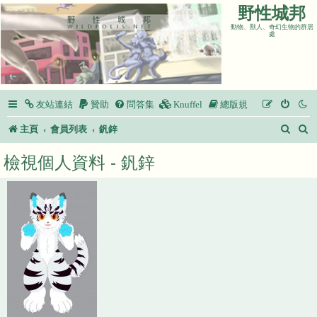
野性城邦
動物、獸人、奇幻生物的群居
處
友站連結
贊助
問答集
Knuffel
總版規
搜
主頁
會員列表
釩鋅
尋
檢視個人資料 - 釩鋅