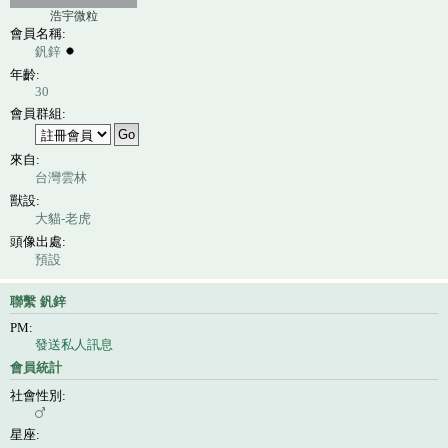
浩宇微粒
會員名稱:
釩鋅
年齡:
30
會員群組:
來自:
台灣雲林
獸設:
大貓-老虎
頭像出處:
預設
聯繫 釩鋅
PM:
發送私人訊息
會員統計
社會性別:
星座: