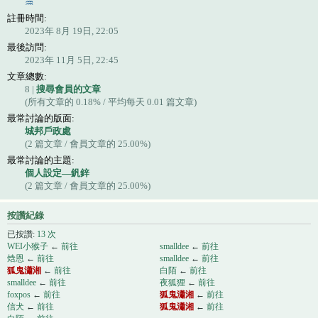
註冊時間:
2023年 8月 19日, 22:05
最後訪問:
2023年 11月 5日, 22:45
文章總數:
8 |
搜尋會員的文章
(所有文章的 0.18% / 平均每天 0.01 篇文章)
最常討論的版面:
城邦戶政處
(2 篇文章 / 會員文章的 25.00%)
最常討論的主題:
個人設定—釩鋅
(2 篇文章 / 會員文章的 25.00%)
按讚紀錄
已按讚:
13 次
WEI小猴子
←
前往
smalldee
←
前往
焓恩
←
前往
smalldee
←
前往
狐鬼瀟湘
←
前往
白陌
←
前往
smalldee
←
前往
夜狐狸
←
前往
foxpos
←
前往
狐鬼瀟湘
←
前往
信犬
←
前往
狐鬼瀟湘
←
前往