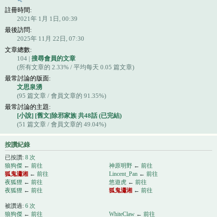
註冊時間:
2021年 1月 1日, 00:39
最後訪問:
2025年 11月 22日, 07:30
文章總數:
104 |
搜尋會員的文章
(所有文章的 2.33% / 平均每天 0.05 篇文章)
最常討論的版面:
文思泉湧
(95 篇文章 / 會員文章的 91.35%)
最常討論的主題:
[小說] [舊文]除邪家族 共48話 (已完結)
(51 篇文章 / 會員文章的 49.04%)
按讚紀錄
已按讚:
8 次
狼狗傑
←
前往
神原明野
←
前往
狐鬼瀟湘
←
前往
Lincent_Pan
←
前往
夜狐狸
←
前往
悠遊虎
←
前往
夜狐狸
←
前往
狐鬼瀟湘
←
前往
被讚過:
6 次
狼狗傑
←
前往
WhiteClaw
←
前往