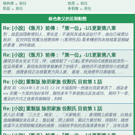
狼狗傑
←
前往
焓恩
←
前往
凱茲
←
前往
多勒隆
←
前往
銀色教父的近期動態
Re: [小說] 《叛月》前傳：『第一位』-1/1更新第八章
對，就是該隱教壞別人，實在是；不過與其成為逞欲打手，做自己確實比
較好。 監控與監視魔法感覺很棒！(實用性高) 看來機密與灰狼檔案是關鍵
的要素，靜待後續。…
Re: [小說] 《叛月》前傳：『第一位』-1/1更新第八章
娜塔莎母女安全下庄，呼。(總算鬆了一口氣) 星帝的招式感覺就很漂亮~~
從這局看來，蒼煌魚與熊掌都兼得了的樣子，雖然仍不清楚那些小把戲是
什麼。 感覺蒼煌正在積蓄實力與人脈。 最後，祝身體早日康復哦。…
Re: [小說] 重製版 除邪家族 役獸氏 目前第 1 話
蒼煌 寫: ↑2024年 1月 16日, 12:18 大場面阿~~然後出現新東西了，感染者
ww 邪魔一方真的強好多阿，難怪多年下來都無法反攻成功。 期待下一章。
魔染的方式之後會寫個橋段，到時…
Re: [小說] 重製版 除邪家族 役獸氏 目前第 1 話
第八話 邪魔 「三少主，晚安。」 「大家晚安。」 家僕關上紙窗後，白狼走
進鐵柵欄並坐在床上，盤起腿，閉上眼睛，嘗試力量控制，很順利，雖然
他還不太習慣順暢流動的感覺，但顯然早前的意識溝通有效了，沒有流鼻…