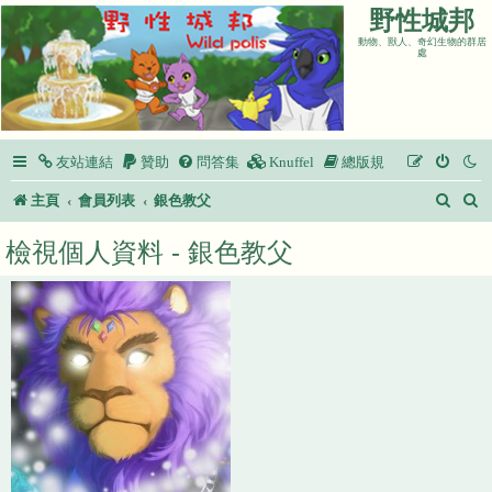
野性城邦
動物、獸人、奇幻生物的群居
處
友站連結
贊助
問答集
Knuffel
總版規
搜
主頁
會員列表
銀色教父
尋
檢視個人資料 - 銀色教父