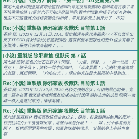
Re: [小說] 《叛月》前傳：『第一位』-1/1更新第八章
確定不是蒼煌刻意露皮帶給監視器嗎?(肯定沒這麼無聊) 都知道是古族了還
不快乖乖投降！(當然也不可能這麼簡單啦)看他們慌亂的樣子也挺有趣的。
後面不知道發展的規模範圍會到如何，畢竟被察覺古族身分了，不知…
Re: [小說] 重製版 除邪家族 役獸氏 目前第 1 話
蒼煌 寫: ↑2023年 12月 31日, 23:45 幫忙載運各家代表回家<<<不自禁笑出
來了XDDDD 終於到討伐邪魔劇情啦~還有邪魔本體跟性幻想:D 也太有趣了
沒辦法，畢竟代表本身都醉了，…
[小說] 重製版 除邪家族 役獸氏 第 7 話
第七話 控制 藍色的光芒在森林中閃耀。 「力量、靜凝。」 「第一惡魔，芬
尼克！」鞭子落下，隨後一聲牛吼鳴叫。 「璀璨雲鷹！」七彩虹光編織成
的老鷹，展翅翱翔。 「灼焰白光！」潔白的光柱從水晶權杖中發射出…
Re: [小說] 重製版 除邪家族 役獸氏 目前第 1 話
蒼煌 寫: ↑2023年 12月 30日, 20:20 死後更強的念(X，可怕的黑色箭矢，竟
然一直存在著 看來施術者邪魔並沒成功被討伐阿 期待主角的成長 嗯啊~~當
時一群人是逃回來的，悽慘落魄，…
Re: [小說] 重製版 除邪家族 役獸氏 目前第 1 話
第六話 黑霧森林 我很喜歡這些金色粉末，很美，好像藝術裝飾用的亮片，
它們從我的手中慢慢飄出來，這些到底是什麼？ 「──哦，兒子你看的見
阿？」狐狸睜開閉著的右眼，饒富趣味般的說道。 父親的身上有時也會
有…