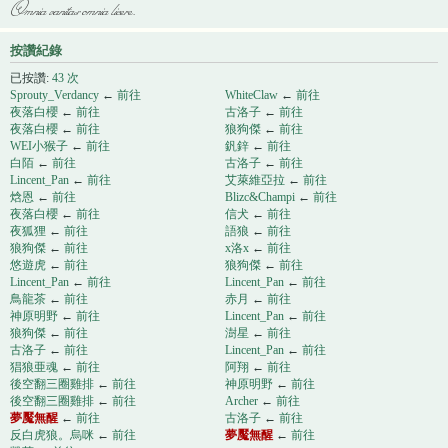
Omnia vanitas omnia licere.
按讚紀錄
已按讚:
43 次
Sprouty_Verdancy
←
前往
WhiteClaw
←
前往
夜落白櫻
←
前往
古洛子
←
前往
夜落白櫻
←
前往
狼狗傑
←
前往
WEI小猴子
←
前往
釩鋅
←
前往
白陌
←
前往
古洛子
←
前往
Lincent_Pan
←
前往
艾萊維亞拉
←
前往
焓恩
←
前往
Blizc&Champi
←
前往
夜落白櫻
←
前往
信犬
←
前往
夜狐狸
←
前往
語狼
←
前往
狼狗傑
←
前往
x洛x
←
前往
悠遊虎
←
前往
狼狗傑
←
前往
Lincent_Pan
←
前往
Lincent_Pan
←
前往
鳥龍茶
←
前往
赤月
←
前往
神原明野
←
前往
Lincent_Pan
←
前往
狼狗傑
←
前往
澍星
←
前往
古洛子
←
前往
Lincent_Pan
←
前往
猖狼亜魂
←
前往
阿翔
←
前往
後空翻三圈雞排
←
前往
神原明野
←
前往
後空翻三圈雞排
←
前往
Archer
←
前往
夢魘無醒
←
前往
古洛子
←
前往
反白虎狼。烏咪
←
前往
夢魘無醒
←
前往