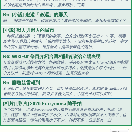
以那必定是日蝕時的白晝星海， 意象巧妙，完美。 …
Re: [小說] 邂逅「命運」的那天
啊……好漂亮的轉折，確實表現出了成長後的差異呢。 看起來是求婚了？
[小說] 獸人與獸人的城市
一時興起且技癢，試著書寫的故事。 全文含標點不含標題 2501 字。 橫書
版本 獸人與獸人的城市 「我們需要城市。」當灰狼族長開口的時候，廳堂
裡所有生靈都望向他。 這是聖所，是諸族聚會的處所。…
Re: WikiFur 條目介紹台灣相關者政治立場表明
其實我覺得可以換個方法：拒絕收錄。 明確拒絕中文 wikifur 收錄台灣相關
條目，降低此網站的資料完整性與可參考性，應該是個不錯的手段。 至於
中文以外，我查考 wikifur 相關規定，注意到並未有…
Re: 魔啦茲雷報到
歡迎歡迎，魔拉茲雷好久不見，這次也是偶然遇到， 真感謝 @smalldee 找
老獸簽月曆的行動呢。 歡迎多來發文回文，小龍兄弟都可以用喔。 …
[相片] [影片] 2026 Furrymosa 隨手拍
小小聲的說，這次 Furrymosa 的天氣對我而言真是無比舒適：溼潤、清
涼、沈靜，連路上塵埃都少了不少。 不過對毛裝扮演者就不太友善了，也
許是因為這樣，場外的毛毛少了不少。 拍得不多，但還是有一些，…