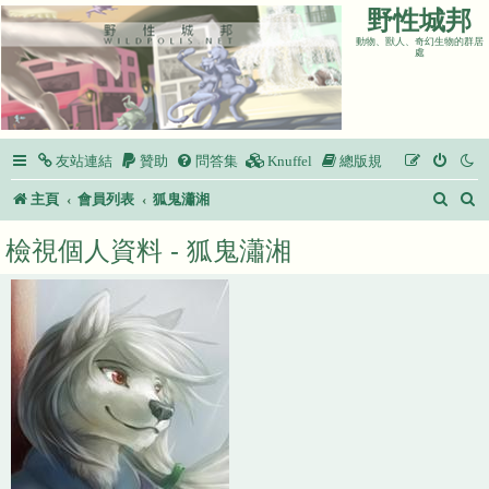
野性城邦
動物、獸人、奇幻生物的群居
處
友站連結
贊助
問答集
Knuffel
總版規
搜
主頁
會員列表
狐鬼瀟湘
尋
檢視個人資料 - 狐鬼瀟湘