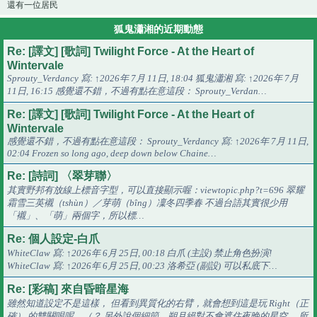
還有一位居民
狐鬼瀟湘的近期動態
Re: [譯文] [歌詞] Twilight Force - At the Heart of
Wintervale
Sprouty_Verdancy 寫: ↑2026年 7月 11日, 18:04 狐鬼瀟湘 寫: ↑2026年 7月
11日, 16:15 感覺還不錯，不過有點在意這段： Sprouty_Verdan…
Re: [譯文] [歌詞] Twilight Force - At the Heart of
Wintervale
感覺還不錯，不過有點在意這段： Sprouty_Verdancy 寫: ↑2026年 7月 11日,
02:04 Frozen so long ago, deep down below Chaine…
Re: [詩詞] 〈翠芽聯〉
其實野邦有放線上標音字型，可以直接顯示喔：viewtopic.php?t=696 翠耀
霜󠇡雪󠇢三󠇡英襯（tshùn）／芽萌（bîng）凜冬󠇡四󠇡季春 不過台語其實很少用
「襯」、「萌」兩個字，所以標…
Re: 個人設定-白爪
WhiteClaw 寫: ↑2026年 6月 25日, 00:18 白爪 (主設) 禁止角色扮演!
WhiteClaw 寫: ↑2026年 6月 25日, 00:23 洛希亞 (副設) 可以私底下…
Re: [彩稿] 來自昏暗星海
雖然知道設定不是這樣， 但看到異質化的右臂，就會想到這是玩 Right（正
確） 的雙關哏呢。（？ 另外說個細節，朔月絕對不會遮住夜晚的星空， 所