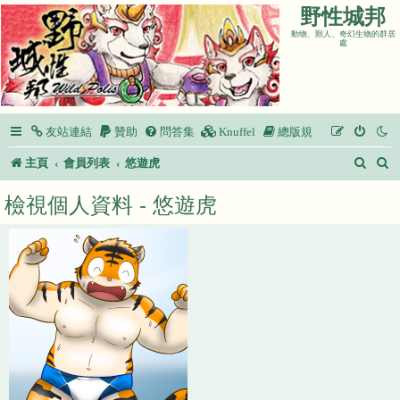
野性城邦
動物、獸人、奇幻生物的群居
處
友站連結
贊助
問答集
Knuffel
總版規
搜
主頁
會員列表
悠遊虎
尋
檢視個人資料 - 悠遊虎