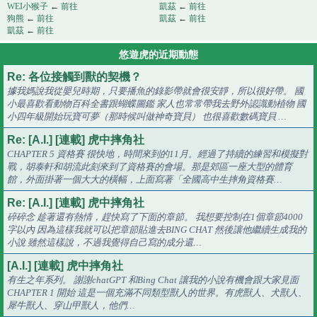
WEI小猴子
←
前往
凱茲
←
前往
狗熊
←
前往
凱茲
←
前往
凱茲
←
前往
悠遊虎的近期動態
Re: 各位接觸到獸的契機？
據我媽說我從嬰兒時期，只要播魚的錄影帶就會很安靜，所以很好帶。 國
小最喜歡看動物百科全書跟蝴蝶圖鑑 家人也常常帶我去野外認識動植物 國
小四年級開始玩寶可夢（那時候叫做神奇寶貝） 也很喜歡數碼寶貝 …
Re: [A.I.] [連載] 虎中摔角社
CHAPTER 5 資格賽 很快地，時間來到的11月。經過了持續的練習和模擬對
戰，胡泰軒和胡流此刻來到了資格賽的會場。那是郊區一座大型的體育
館，外面掛著一個大大的橫幅，上面寫著「全國高中生摔角資格賽…
Re: [A.I.] [連載] 虎中摔角社
碎碎念 趁著還有熱情，趕快寫了下面的章節。 我想要控制在1個章節4000
字以內 因為這樣我就可以把章節貼進去BING CHAT 然後讓他繼續生成我的
小說 雖然這樣說，不過我覺得自己寫的成分還…
[A.I.] [連載] 虎中摔角社
有生之年系列。 謝謝chatGPT 和Bing Chat 讓我的小說有機會跟大家見面
CHAPTER 1 開始 這是一個充滿不同類型獸人的世界。有虎獸人、犬獸人、
犀牛獸人、穿山甲獸人，他們…