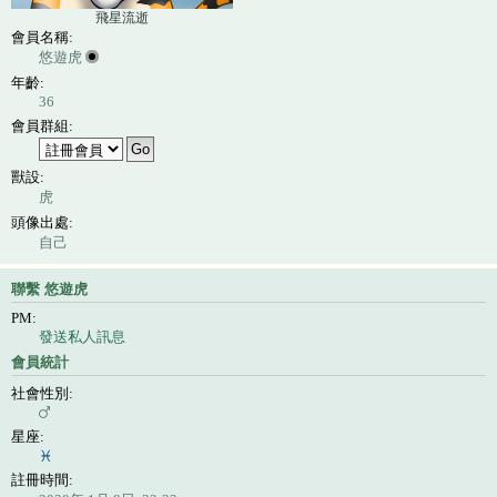
飛星流逝
會員名稱:
悠遊虎
年齡:
36
會員群組:
獸設:
虎
頭像出處:
自己
聯繫 悠遊虎
PM:
發送私人訊息
會員統計
社會性別:
星座:
註冊時間: