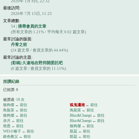
2020年 1月 8日, 22:32
最後訪問:
2026年 7月 15日, 11:25
文章總數:
54 |
搜尋會員的文章
(所有文章的 1.21% / 平均每天 0.02 篇文章)
最常討論的版面:
丹青之術
(24 篇文章 / 會員文章的 44.44%)
最常討論的主題:
[彩稿] 久違地在野邦開委託吧
(6 篇文章 / 會員文章的 11.11%)
按讚紀錄
已按讚: 0
被讚過:
19 次
狼狗傑
←
前往
狐鬼瀟湘
←
前往
鳥龍茶
←
前往
鳥龍茶
←
前往
狼狗傑
←
前往
Blizc&Champi
←
前往
赤月
←
前往
Blizc&Champi
←
前往
焓恩
←
前往
狼狗傑
←
前往
WEI小猴子
←
前往
凱茲
←
前往
銀色教父
←
前往
凱茲
←
前往