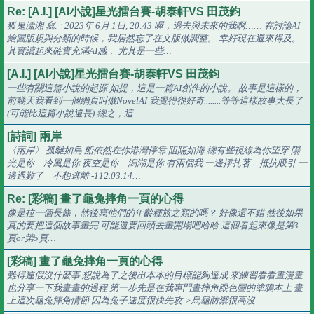
Re: [A.I.] [AI小說]星光擂台賽-胡泰軒VS 田茂鈞
狐鬼瀟湘 寫: ↑2023年 6月 1日, 20:43 喔，過去與未來的我啊…… 在討論AI
繪圖版規與分類的時候，我居然忘了在文版做調整。 幸好現在還來得及。
其實讀起來確實充滿AI感， 尤其是一些…
[A.I.] [AI小說]星光擂台賽-胡泰軒VS 田茂鈞
一些有關這篇小說的起源 如提，這是一篇AI創作的小說。 故事是這樣的，
前幾天我看到一個網頁叫做NovelAI 我覺得很好奇........等等這樣故事太長了
(可能比這篇小說還長) 總之，這…
[詩詞] 兩岸
〈兩岸〉 孤離如島 船依然在你港灣停靠 阻隔如海 總有些視線為你望穿 陽
光是你 冷風是你 夜空是你 潟湖是你 有兩個我 一邊掙扎著 抵抗吸引 一
邊遇難了 不想逃離 -112.03.14…
Re: [彩稿] 畫了龜兔摔角一頁的心得
像是拉一個長條，然後寫他們的年齡種族之類的嗎？ 好像還不錯 然後如果
真的要把這個故事畫完 可能還要回頭去畫開場吧哈哈 這個看起來像是第3
頁or第5頁…
[彩稿] 畫了龜兔摔角一頁的心得
難得連假沒什麼事 想說為了之後出本本的目標能夠達成 來練習看看畫漫畫
也分享一下我畫畫的過程 第一步先是在我專門畫摔角跟色圖的塗鴉本上 畫
上這次龜兔摔角情節 因為兔子速度很快先攻->烏龜防禦很高沒…