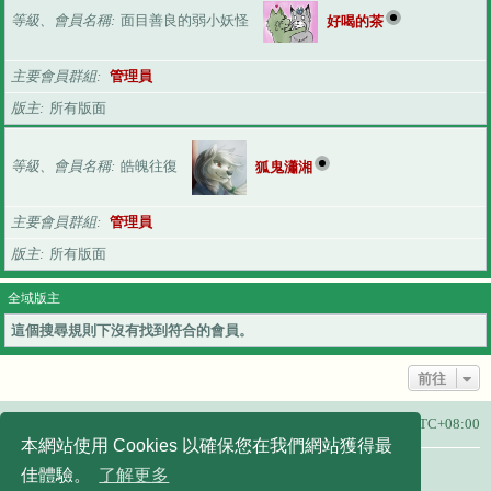
等級、會員名稱
面目善良的弱小妖怪
好喝的茶
主要會員群組
管理員
版主
所有版面
等級、會員名稱
皓魄往復
狐鬼瀟湘
主要會員群組
管理員
版主
所有版面
全域版主
這個搜尋規則下沒有找到符合的會員。
前往
主頁
所有顯示的時間為
UTC+08:00
本網站使用 Cookies 以確保您在我們網站獲得最
友站連結：
佳體驗。
了解更多