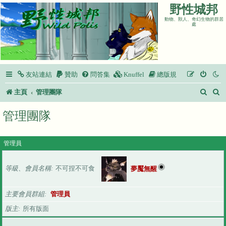
野性城邦
動物、獸人、奇幻生物的群居
處
友站連結
贊助
問答集
Knuffel
總版規
搜
主頁
管理團隊
尋
管理團隊
管理員
等級、會員名稱
不可捏不可食
夢魘無醒
主要會員群組
管理員
版主
所有版面