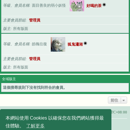
等級、會員名稱
面目善良的弱小妖怪
好喝的茶
主要會員群組
管理員
版主
所有版面
等級、會員名稱
皓魄往復
狐鬼瀟湘
主要會員群組
管理員
版主
所有版面
全域版主
這個搜尋規則下沒有找到符合的會員。
前往
主頁
所有顯示的時間為
UTC+08:00
本網站使用 Cookies 以確保您在我們網站獲得最
友站連結：
佳體驗。
了解更多