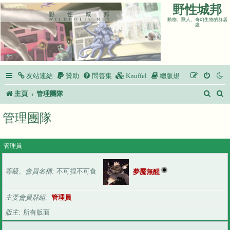
野性城邦
動物、獸人、奇幻生物的群居
處
友站連結
贊助
問答集
Knuffel
總版規
搜
主頁
管理團隊
尋
管理團隊
管理員
等級、會員名稱
不可捏不可食
夢魘無醒
主要會員群組
管理員
版主
所有版面