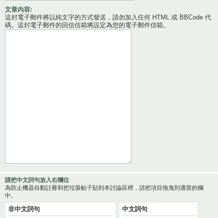
文章內容:
這封電子郵件將以純文字的方式發送，請勿加入任何 HTML 或 BBCode 代
碼。這封電子郵件的回信信箱將設定為您的電子郵件信箱。
請把中文詞句放入右欄位
為防止機器自動註冊和把垃圾帖子貼到本討論區裡，請把項目拖曳到適當的欄
中。
非中文詞句
中文詞句