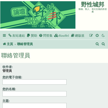
野性城邦
動物、獸人、奇幻生物的群居
處
友站連結
贊助
問答集
Knuffel
總版規
搜
主頁
聯絡管理員
尋
聯絡管理員
收件者:
管理員
您的電子信箱:
您的名稱:
主題: