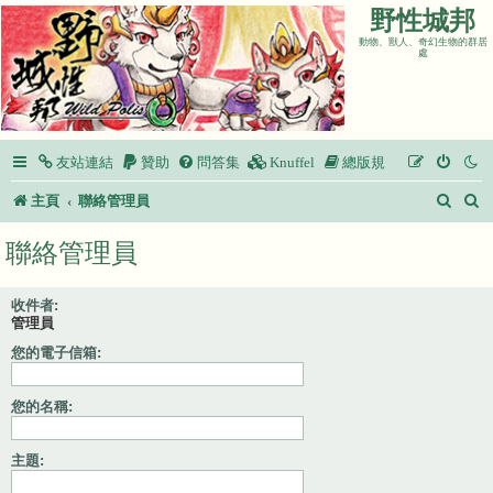
野性城邦
動物、獸人、奇幻生物的群居
處
友站連結
贊助
問答集
Knuffel
總版規
搜
主頁
聯絡管理員
尋
聯絡管理員
收件者:
管理員
您的電子信箱:
您的名稱:
主題: