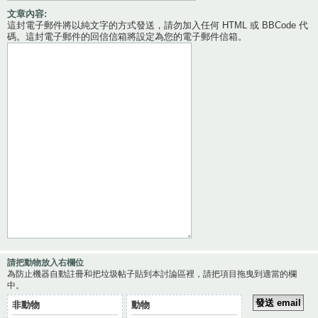
文章內容:
這封電子郵件將以純文字的方式發送，請勿加入任何 HTML 或 BBCode 代
碼。這封電子郵件的回信信箱將設定為您的電子郵件信箱。
請把動物放入右欄位
為防止機器自動註冊和把垃圾帖子貼到本討論區裡，請把項目拖曳到適當的欄
中。
非動物
動物