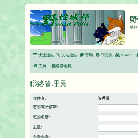
野
動物
快速連結
友站連結
贊助
問答集
Knuffel
主頁
聯絡管理員
聯絡管理員
收件者:
管理員
您的電子信箱:
您的名稱:
主題:
文章內容: