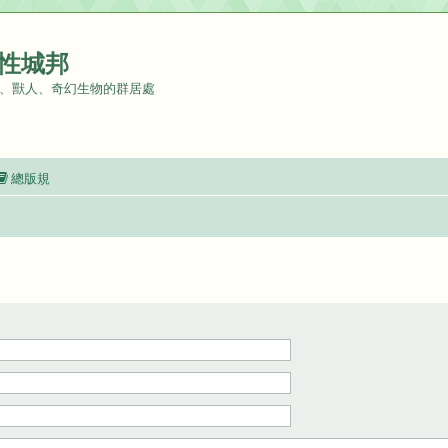
性城邦
、獸人、奇幻生物的群居處
總版規