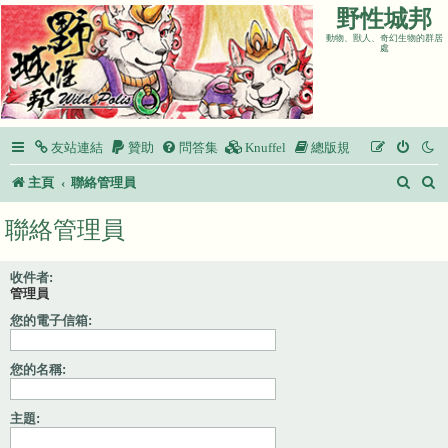
野性城邦
動物、獸人、奇幻生物的群居
處
友站連結
贊助
問答集
Knuffel
總版規
搜
主頁
聯絡管理員
尋
聯絡管理員
收件者:
管理員
您的電子信箱:
您的名稱:
主題: