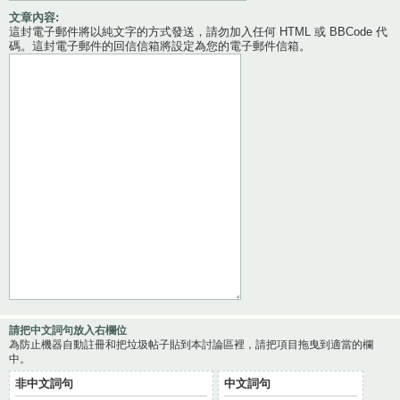
文章內容:
這封電子郵件將以純文字的方式發送，請勿加入任何 HTML 或 BBCode 代
碼。這封電子郵件的回信信箱將設定為您的電子郵件信箱。
請把中文詞句放入右欄位
為防止機器自動註冊和把垃圾帖子貼到本討論區裡，請把項目拖曳到適當的欄
中。
非中文詞句
中文詞句