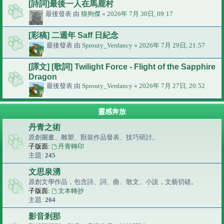
[詩詞]最後一人在馬鹿村
最後發表 由
狼狗傑
«
2026年 7月 30日, 09:17
[彩稿] 二週年 Saff 日紀念
最後發表 由
Sprouty_Verdancy
«
2026年 7月 29日, 21:57
[譯文] [歌詞] Twilight Force - Flight of the Sapphire
Dragon
最後發表 由
Sprouty_Verdancy
«
2026年 7月 27日, 20:52
靈感奔放
丹青之術
原創圖畫、雕塑、獸裝作品發表、技巧研討。
子版面:
丹青轉印
主題:
245
文思泉湧
原創文學作品，包含詩、詞、曲、散文、小說，文藝切磋。
子版面:
文本轉抄
主題:
264
影音剎那