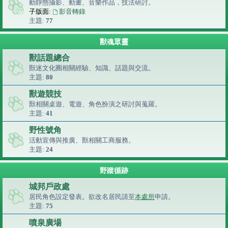
動靜態攝影、動畫、音樂作品，技法研討。
子版面:
影音轉錄
主題:
77
獸魂眾靈
獸話題總合
獸迷文化圈相關經驗、知識、話題與交流。
主題:
80
獸遊競技
獸相關桌遊、電遊、角色扮演之研討與蒐羅。
主題:
41
野性號角
活動宣傳與推廣、獸相關工商服務。
主題:
24
野蹤循跡
城邦戶政處
居民角色設定發表。欲改名居民請至
本處所
申請。
主題:
75
噴泉廣場