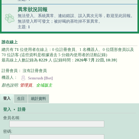
異常狀況回報
無法登入、系統異常、連結錯誤、誤入異次元等，歡迎至此回報。
無須登入即可發文；
被好喝的茶吃掉不算異常。
主題:
1
誰在線上
總共有
71
位使用者在線上：0 位註冊會員、1 名機器人、0 位隱形會員以及
70 位訪客 (這些資料是根據過去 5 分鐘內使用者的活動記錄)
最高線上人數記錄為
8229
人 [記錄時間：
2026年 7月 22日, 10:39
]
註冊會員： 沒有註冊會員
機器人：
Semrush [Bot]
顏色說明:
管理員
、
全域版主
登入
生日
統計資料
登入
•
註冊
會員名稱:
密碼: