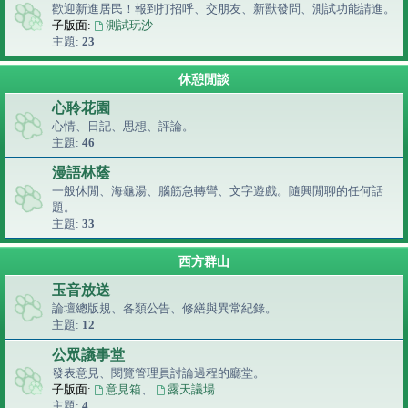
歡迎新進居民！報到打招呼、交朋友、新獸發問、測試功能請進。
子版面:
測試玩沙
主題:
23
休憩閒談
心聆花園
心情、日記、思想、評論。
主題:
46
漫語林蔭
一般休閒、海龜湯、腦筋急轉彎、文字遊戲。隨興閒聊的任何話
題。
主題:
33
西方群山
玉音放送
論壇總版規、各類公告、修繕與異常紀錄。
主題:
12
公眾議事堂
發表意見、閱覽管理員討論過程的廳堂。
子版面:
意見箱
、
露天議場
主題:
4