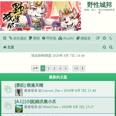
野性城邦
動物、獸人、奇幻生物的群居
處
友站連結
贊助
問答集
Knuffel
總版規
搜
主頁
尋
現在的時間是 2026年 8月 7日, 14:44
第
1
頁 (共
10
頁)
1
2
3
4
5
10
下一頁
…
最新的主題
[委託] 雨過天晴
最後發表 由
Lincent_Pan
«
2026年 8月 5日, 21:46
[A.I.] [小說]棕爪救小爪
最後發表 由
WhiteClaw
«
2026年 8月 3日, 23:27