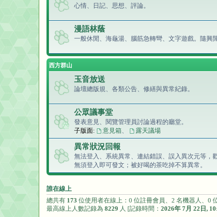
心情、日記、思想、評論。
漫語林蔭
一般休閒、海龜湯、腦筋急轉彎、文字遊戲。隨興
西方群山
玉音放送
論壇總版規、各類公告、修繕與異常紀錄。
公眾議事堂
發表意見、閱覽管理員討論過程的廳堂。
子版面:
意見箱
、
露天議場
異常狀況回報
無法登入、系統異常、連結錯誤、誤入異次元等，
無須登入即可發文；
被好喝的茶吃掉不算異常。
誰在線上
總共有
173
位使用者在線上：0 位註冊會員、2 名機器人、0 位
最高線上人數記錄為
8229
人 [記錄時間：
2026年 7月 22日, 10