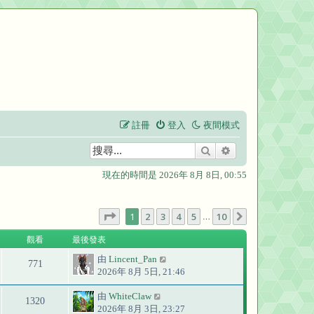
註冊
登入
夜間模式
搜尋
進階搜尋
現在的時間是 2026年 8月 8日, 00:55
第
1
頁 (共
10
頁)
1
2
3
4
5
10
下一頁
…
觀看
最後發表
由
Lincent_Pan
771
2026年 8月 5日, 21:46
由
WhiteClaw
1320
2026年 8月 3日, 23:27