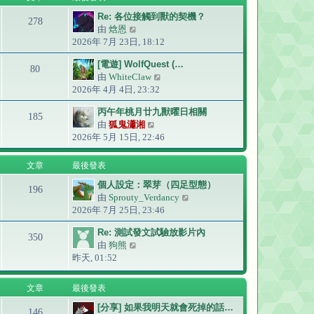
發
Re: 各位接觸到獸的契機？
表
278
由
焓恩
檢
2026年 7月 23日, 18:12
視
最
[電遊] WolfQuest (…
後
80
由
WhiteClaw
檢
發
2026年 4月 4日, 23:32
視
表
最
丙午年桃月廿九獸曜日相關
後
185
由
狐鬼瀟湘
檢
發
2026年 5月 15日, 22:46
視
表
最
後
文章
最後發表
發
個人設定：翠芽（四足型態）
表
196
由
Sprouty_Verdancy
檢
2026年 7月 25日, 23:46
視
最
Re: 測試發文試驗放影片內
後
350
由
狗熊
檢
發
昨天, 01:52
視
表
最
後
文章
最後發表
發
[分享] 如果我明天就會死掉的話…
表
146