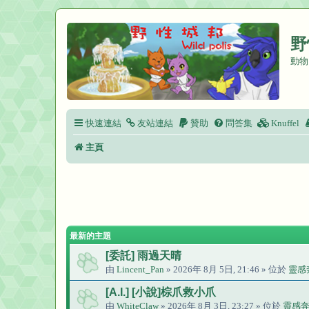
野
動物
快速連結
友站連結
贊助
問答集
Knuffel
主頁
最新的主題
[委託] 雨過天晴
由
Lincent_Pan
» 2026年 8月 5日, 21:46 » 位於
靈感
[A.I.] [小說]棕爪救小爪
由
WhiteClaw
» 2026年 8月 3日, 23:27 » 位於
靈感