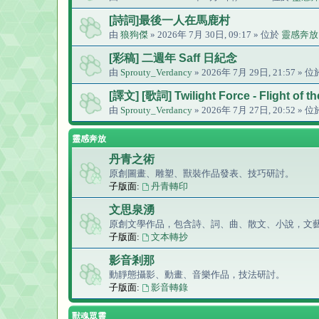
[詩詞]最後一人在馬鹿村
由
狼狗傑
» 2026年 7月 30日, 09:17 » 位於
靈感奔放
[彩稿] 二週年 Saff 日紀念
由
Sprouty_Verdancy
» 2026年 7月 29日, 21:57 » 
[譯文] [歌詞] Twilight Force - Flight of 
由
Sprouty_Verdancy
» 2026年 7月 27日, 20:52 » 
靈感奔放
丹青之術
原創圖畫、雕塑、獸裝作品發表、技巧研討。
子版面:
丹青轉印
文思泉湧
原創文學作品，包含詩、詞、曲、散文、小說，文
子版面:
文本轉抄
影音剎那
動靜態攝影、動畫、音樂作品，技法研討。
子版面:
影音轉錄
獸魂眾靈