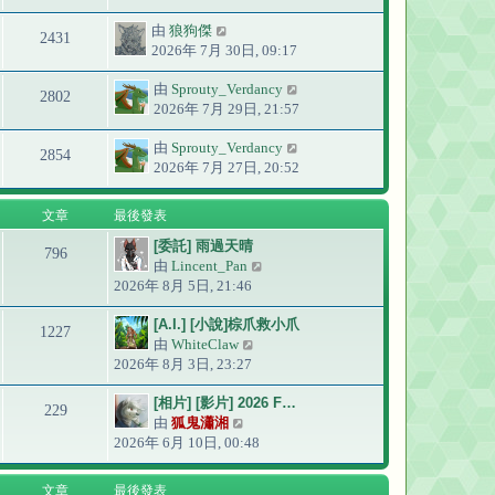
由
狼狗傑
2431
2026年 7月 30日, 09:17
由
Sprouty_Verdancy
2802
2026年 7月 29日, 21:57
由
Sprouty_Verdancy
2854
2026年 7月 27日, 20:52
文章
最後發表
[委託] 雨過天晴
796
由
Lincent_Pan
檢
2026年 8月 5日, 21:46
視
最
[A.I.] [小說]棕爪救小爪
後
1227
由
WhiteClaw
檢
發
2026年 8月 3日, 23:27
視
表
最
[相片] [影片] 2026 F…
後
229
由
狐鬼瀟湘
檢
發
2026年 6月 10日, 00:48
視
表
最
後
文章
最後發表