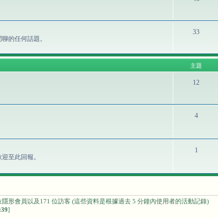
33
閒聊的任何話題。
主題
12
4
1
歡迎至此回報。
隱形會員以及171 位訪客 (這些資料是根據過去 5 分鐘內使用者的活動記錄)
:39
]