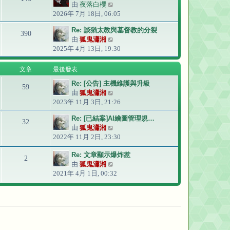
由
夜落白櫻
檢
2026年 7月 18日, 06:05
視
最
Re: 談猶太教與基督教的分裂
後
390
由
狐鬼瀟湘
檢
發
2025年 4月 13日, 19:30
視
表
最
後
文章
最後發表
發
Re: [公告] 主機維護與升級
表
59
由
狐鬼瀟湘
檢
2023年 11月 3日, 21:26
視
最
Re: [已結案]AI繪圖管理規…
後
32
由
狐鬼瀟湘
檢
發
2022年 11月 2日, 23:30
視
表
最
Re: 文章顯示爆炸惹
後
2
由
狐鬼瀟湘
檢
發
2021年 4月 1日, 00:32
視
表
最
後
發
表