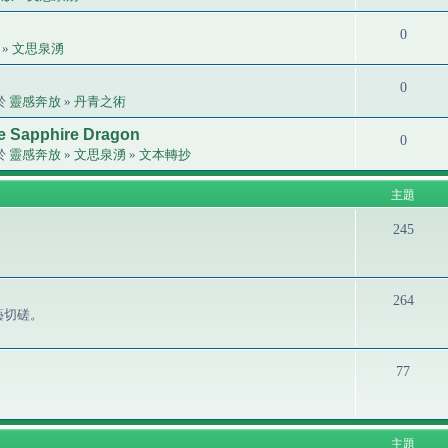
0
»
文思泉湧
0
位於
靈感奔放
»
丹青之術
the Sapphire Dragon
0
位於
靈感奔放
»
文思泉湧
»
文本轉抄
主題
245
264
藝切磋。
77
主題