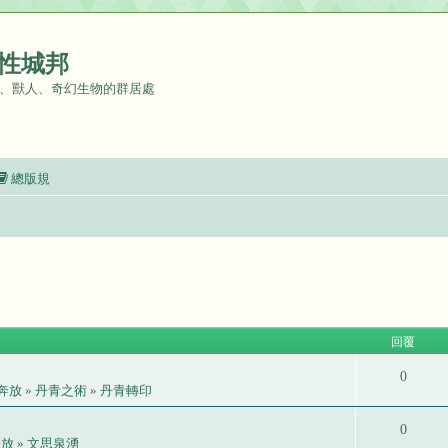
性城邦
、獸人、奇幻生物的群居處
總版規
回覆
0
奔放
»
丹青之術
»
丹青轉印
0
奔放
»
文思泉湧