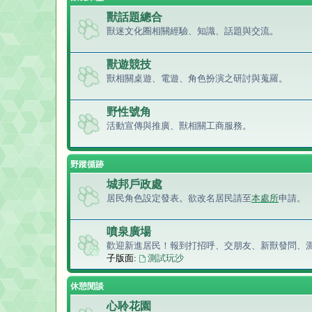
獸話題總合
獸迷文化圈相關經驗、知識、話題與交流。
獸遊競技
獸相關桌遊、電遊、角色扮演之研討與蒐羅。
野性號角
活動宣傳與推廣、獸相關工商服務。
野蹤循跡
城邦戶政處
居民角色設定發表。欲改名居民請至
本處所
申請。
噴泉廣場
歡迎新進居民！報到打招呼、交朋友、新獸發問、
子版面:
測試玩沙
休憩閒談
心聆花園