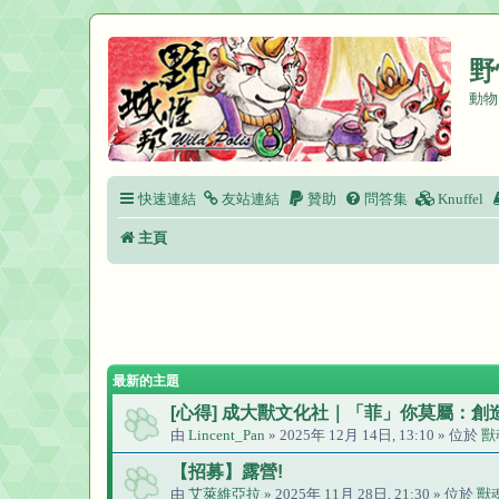
野
動物
快速連結
友站連結
贊助
問答集
Knuffel
主頁
最新的主題
[心得] 成大獸文化社｜「菲」你莫屬：
由
Lincent_Pan
» 2025年 12月 14日, 13:10 » 位於
獸
【招募】露營!
由
艾萊維亞拉
» 2025年 11月 28日, 21:30 » 位於
獸