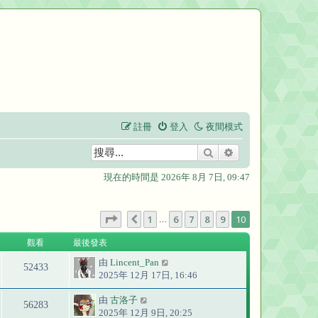
註冊
登入
夜間模式
搜尋
進階搜尋
現在的時間是 2026年 8月 7日, 09:47
第
10
頁 (共
10
頁)
1
6
7
8
9
10
上一頁
…
觀看
最後發表
由
Lincent_Pan
52433
2025年 12月 17日, 16:46
由
古洛子
56283
2025年 12月 9日, 20:25