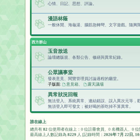
心情、日記、思想、評論。
漫語林蔭
一般休閒、海龜湯、腦筋急轉彎、文字遊戲。隨興
西方群山
玉音放送
論壇總版規、各類公告、修繕與異常紀錄。
公眾議事堂
發表意見、閱覽管理員討論過程的廳堂。
子版面:
意見箱
、
露天議場
異常狀況回報
無法登入、系統異常、連結錯誤、誤入異次元等，
無須登入即可發文；
被好喝的茶吃掉不算異常。
誰在線上
總共有
82
位使用者在線上：0 位註冊會員、0 名機器人、0 位
最高線上人數記錄為
8229
人 [記錄時間：
2026年 7月 22日, 10