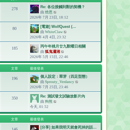
發
Re: 各位接觸到獸的契機？
表
278
由
焓恩
檢
2026年 7月 23日, 18:12
視
最
[電遊] WolfQuest (…
後
80
由
WhiteClaw
檢
發
2026年 4月 4日, 23:32
視
表
最
丙午年桃月廿九獸曜日相關
後
185
由
狐鬼瀟湘
檢
發
2026年 5月 15日, 22:46
視
表
最
後
文章
最後發表
發
個人設定：翠芽（四足型態）
表
196
由
Sprouty_Verdancy
檢
2026年 7月 25日, 23:46
視
最
Re: 測試發文試驗放影片內
後
350
由
狗熊
檢
發
今天, 01:52
視
表
最
後
文章
最後發表
發
[分享] 如果我明天就會死掉的話…
表
146