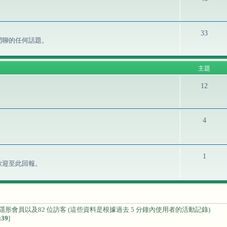
33
閒聊的任何話題。
主題
12
4
1
歡迎至此回報。
隱形會員以及82 位訪客 (這些資料是根據過去 5 分鐘內使用者的活動記錄)
:39
]