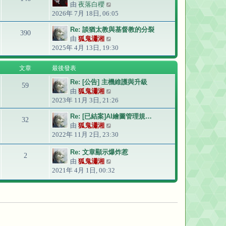
由
夜落白櫻
檢
2026年 7月 18日, 06:05
視
最
Re: 談猶太教與基督教的分裂
後
390
由
狐鬼瀟湘
檢
發
2025年 4月 13日, 19:30
視
表
最
後
文章
最後發表
發
Re: [公告] 主機維護與升級
表
59
由
狐鬼瀟湘
檢
2023年 11月 3日, 21:26
視
最
Re: [已結案]AI繪圖管理規…
後
32
由
狐鬼瀟湘
檢
發
2022年 11月 2日, 23:30
視
表
最
Re: 文章顯示爆炸惹
後
2
由
狐鬼瀟湘
檢
發
2021年 4月 1日, 00:32
視
表
最
後
發
表