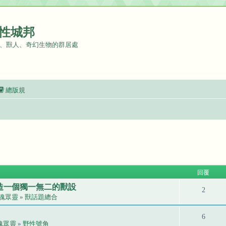
性城邦
、獸人、奇幻生物的群居處
總版規
回覆
創造一個獨一無二的獸設
2
魂眾靈
»
獸話題總合
6
魂眾靈
»
野性號角