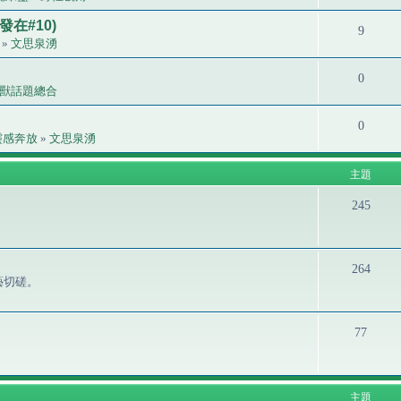
發在#10)
9
»
文思泉湧
0
獸話題總合
0
靈感奔放
»
文思泉湧
主題
245
264
藝切磋。
77
主題