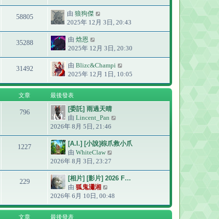
由
狼狗傑
58805
2025年 12月 3日, 20:43
由
焓恩
35288
2025年 12月 3日, 20:30
由
Blizc&Champi
31492
2025年 12月 1日, 10:05
文章
最後發表
[委託] 雨過天晴
796
由
Lincent_Pan
檢
2026年 8月 5日, 21:46
視
最
[A.I.] [小說]棕爪救小爪
後
1227
由
WhiteClaw
檢
發
2026年 8月 3日, 23:27
視
表
最
[相片] [影片] 2026 F…
後
229
由
狐鬼瀟湘
檢
發
2026年 6月 10日, 00:48
視
表
最
後
文章
最後發表