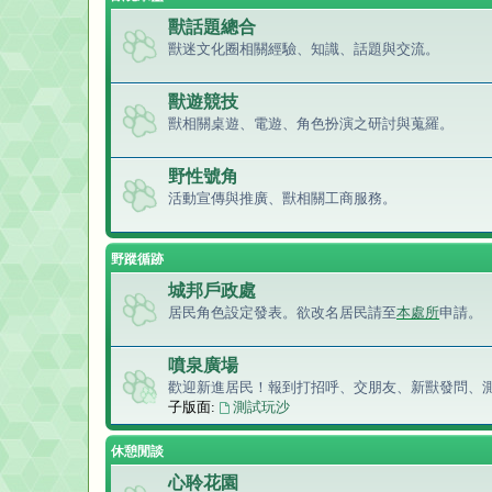
獸話題總合
獸迷文化圈相關經驗、知識、話題與交流。
獸遊競技
獸相關桌遊、電遊、角色扮演之研討與蒐羅。
野性號角
活動宣傳與推廣、獸相關工商服務。
野蹤循跡
城邦戶政處
居民角色設定發表。欲改名居民請至
本處所
申請。
噴泉廣場
歡迎新進居民！報到打招呼、交朋友、新獸發問、
子版面:
測試玩沙
休憩閒談
心聆花園