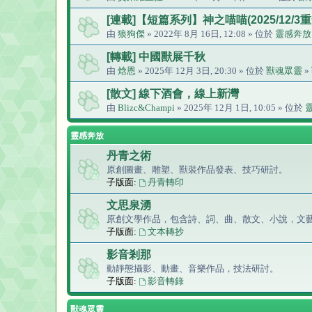
[連載]【短篇系列】神之喵喵(2025/12/3重
由
狼狗傑
» 2022年 8月 16日, 12:08 » 位於
靈感奔放
[轉載] 中國獸展千秋
由
焓恩
» 2025年 12月 3日, 20:30 » 位於
獸魂眾靈
»
[散文] 線下酒會，線上新灣
由
Blizc&Champi
» 2025年 12月 1日, 10:05 » 位於
靈感奔放
丹青之術
原創圖畫、雕塑、獸裝作品發表、技巧研討。
子版面:
丹青轉印
文思泉湧
原創文學作品，包含詩、詞、曲、散文、小說，文
子版面:
文本轉抄
影音剎那
動靜態攝影、動畫、音樂作品，技法研討。
子版面:
影音轉錄
獸魂眾靈