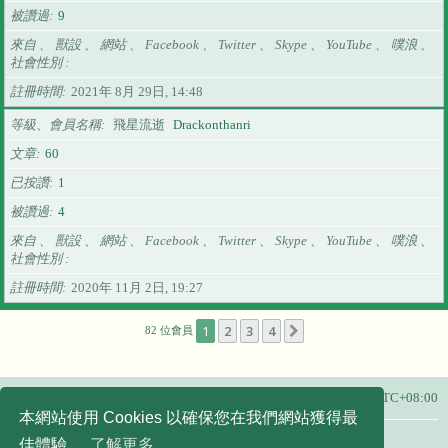
被讚過
9
來自 、 獸設 、 網站 、 Facebook 、 Twitter 、 Skype 、 YouTube 、 噗浪 、
社會性別
註冊時間
2021年 8月 29日, 14:48
等級、會員名稱
飛星流逝
Drackonthanri
文章
60
已按讚
1
被讚過
4
來自 、 獸設 、 網站 、 Facebook 、 Twitter 、 Skype 、 YouTube 、 噗浪 、
社會性別
註冊時間
2020年 11月 2日, 19:27
1
2
3
4
下一頁
82 位會員
主頁
所有顯示的時間為
UTC+08:00
本網站使用 Cookies 以確保您在我們網站獲得最
友站連結：
佳體驗。
了解更多