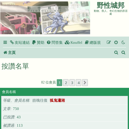
野性城邦
動物、獸人、奇幻生物的群居
處
友站連結
贊助
問答集
Knuffel
總版規
搜
主頁
尋
按讚名單
1
2
3
4
82 位會員
下一頁
會員名稱
等級、會員名稱
皓魄往復
狐鬼瀟湘
文章
750
已按讚
43
被讚過
113