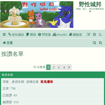
野性城邦
動物、獸人、奇幻生物的群居
處
友站連結
贊助
問答集
Knuffel
總版規
搜
主頁
尋
按讚名單
1
2
3
4
82 位會員
下一頁
會員名稱
等級、會員名稱
皓魄往復
狐鬼瀟湘
文章
750
已按讚
43
被讚過
113