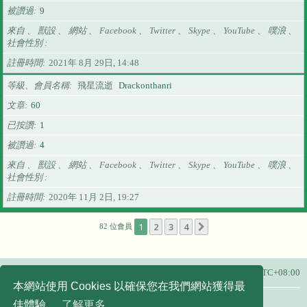
被讚過
9
來自 、 獸設 、 網站 、 Facebook 、 Twitter 、 Skype 、 YouTube 、 噗浪 、
社會性別
註冊時間
2021年 8月 29日, 14:48
等級、會員名稱
飛星流逝
Drackonthanri
文章
60
已按讚
1
被讚過
4
來自 、 獸設 、 網站 、 Facebook 、 Twitter 、 Skype 、 YouTube 、 噗浪 、
社會性別
註冊時間
2020年 11月 2日, 19:27
1
2
3
4
下一頁
82 位會員
主頁
所有顯示的時間為
UTC+08:00
本網站使用 Cookies 以確保您在我們網站獲得最
友站連結：
佳體驗。
了解更多