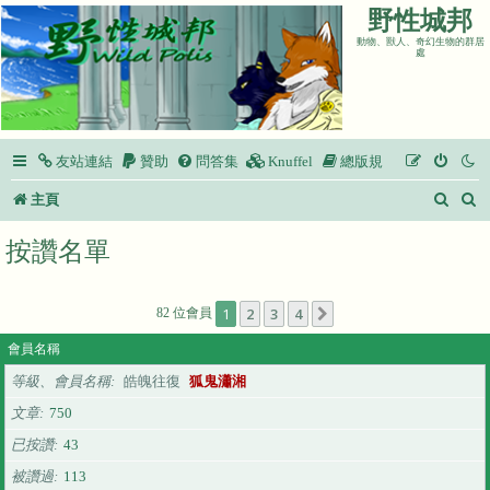
野性城邦
動物、獸人、奇幻生物的群居
處
友站連結
贊助
問答集
Knuffel
總版規
搜
主頁
尋
按讚名單
1
2
3
4
82 位會員
下一頁
會員名稱
等級、會員名稱
皓魄往復
狐鬼瀟湘
文章
750
已按讚
43
被讚過
113