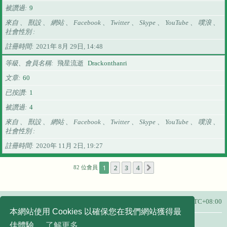
被讚過
9
來自 、 獸設 、 網站 、 Facebook 、 Twitter 、 Skype 、 YouTube 、 噗浪 、
社會性別
註冊時間
2021年 8月 29日, 14:48
等級、會員名稱
飛星流逝
Drackonthanri
文章
60
已按讚
1
被讚過
4
來自 、 獸設 、 網站 、 Facebook 、 Twitter 、 Skype 、 YouTube 、 噗浪 、
社會性別
註冊時間
2020年 11月 2日, 19:27
1
2
3
4
下一頁
82 位會員
主頁
所有顯示的時間為
UTC+08:00
本網站使用 Cookies 以確保您在我們網站獲得最
友站連結：
佳體驗。
了解更多