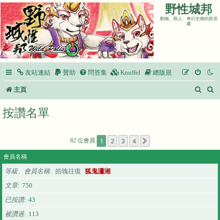
野性城邦
動物、獸人、奇幻生物的群居
處
友站連結
贊助
問答集
Knuffel
總版規
搜
主頁
尋
按讚名單
1
2
3
4
82 位會員
下一頁
會員名稱
等級、會員名稱
皓魄往復
狐鬼瀟湘
文章
750
已按讚
43
被讚過
113