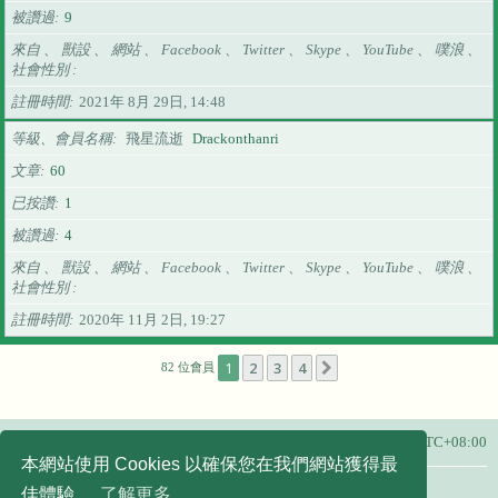
被讚過
9
來自 、 獸設 、 網站 、 Facebook 、 Twitter 、 Skype 、 YouTube 、 噗浪 、
社會性別
註冊時間
2021年 8月 29日, 14:48
等級、會員名稱
飛星流逝
Drackonthanri
文章
60
已按讚
1
被讚過
4
來自 、 獸設 、 網站 、 Facebook 、 Twitter 、 Skype 、 YouTube 、 噗浪 、
社會性別
註冊時間
2020年 11月 2日, 19:27
1
2
3
4
下一頁
82 位會員
主頁
所有顯示的時間為
UTC+08:00
本網站使用 Cookies 以確保您在我們網站獲得最
友站連結：
佳體驗。
了解更多