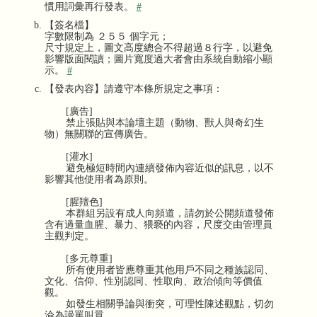
慣用詞彙再行發表。
#
【簽名檔】
字數限制為 ２５５ 個字元；
尺寸規定上，圖文高度總合不得超過８行字，以避免
影響版面閱讀；圖片寬度過大者會由系統自動縮小顯
示。
#
【發表內容】請遵守本條所規定之事項：
[廣告]
禁止張貼與本論壇主題（動物、獸人與奇幻生
物）無關聯的宣傳廣告。
[灌水]
避免極短時間內連續發佈內容近似的訊息，以不
影響其他使用者為原則。
[腥羶色]
本群組另設有成人向頻道，請勿於公開頻道發佈
含有過量血腥、暴力、猥褻的內容，尺度交由管理員
主觀判定。
[多元尊重]
所有使用者皆應尊重其他用戶不同之種族認同、
文化、信仰、性別認同、性取向、政治傾向等價值
觀。
如發生相關爭論與衝突，可理性陳述觀點，切勿
淪為謾罵叫囂。