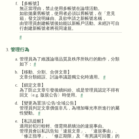
【多帳號】
無正當理由，禁止使用多帳號在論壇活動。
如欲拋棄舊帳號，使用者必須以舊帳號，在「意見
箱」發文說明緣由、及欲申請之新帳號名稱，
由管理員創建帳號後始能以新帳戶活動。未經許可自
行創建新帳號者將視同違規。
#
管理行為
管理員為了維護論壇品質及秩序所執行的動作，分類
如下：
#
【移動、分割、合併文章】
文章分類錯誤、討論串議題獨立化時適用。
#
【鎖定文章】
為了防止文章引發後續糾紛、或是管理員認定不得有
回文〈e.g. 版規公告〉時使用。
#
【變更為置頂/公告/全域公告】
管理員判定文章價值非凡，為增加曝光率所進行的屬
性變動。
#
【私訊提醒】
適用於犯行較輕、僅需簡易矯治的違規事由。
管理員會以私訊告知「違規文章」、「違規事由」、
「修正指導」、「修正期限」及「有異議可回覆」的