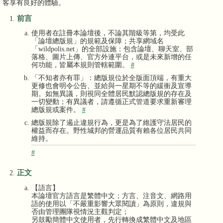
客享有良好的體驗。
前言
使用者在註冊本論壇後，不論其階級等第，均受此
「論壇總版規」的規範及保障；共享網域名
「wildpolis.net」的全部設施：包含論壇、聊天室、部
落格、圖片上傳、官方外連平台，或是未來新增的任
何功能，皆屬本規則管轄範圍。
#
「不知者亦有罪」：總版規位於全版面頂端，有重大
更修也會明令公告、並給與一星期不等的緩衝及宣導
期。如無異議，則視同全體居民默認總版規的存在及
一切變動；有異議者，請遵循正式管道要求重新審理
總版規或案件。
#
總版規除了遏止違規行為，更是為了維護守法居民的
權益而存在。野性城邦的營運品質有賴各位居民共同
維持。
#
正文
【語言】
本論壇官方語言是繁體中文；方言、注音文、網路用
語的使用以「不嚴重影響大眾閱讀」為原則，違規與
否由管理團隊視情況主觀判定；
另鼓勵簡體中文使用者，先行轉換成繁體中文及地區