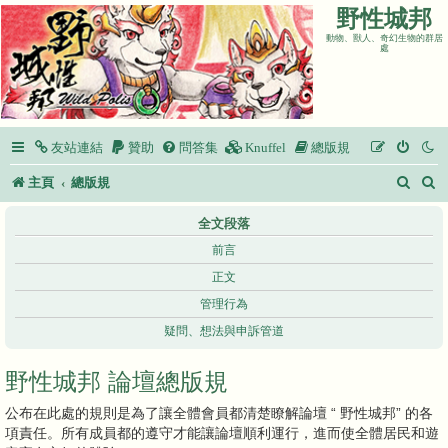
野性城邦
動物、獸人、奇幻生物的群居
處
友站連結
贊助
問答集
Knuffel
總版規
搜
主頁
總版規
尋
全文段落
前言
正文
管理行為
疑問、想法與申訴管道
野性城邦 論壇總版規
公布在此處的規則是為了讓全體會員都清楚瞭解論壇 “ 野性城邦” 的各
項責任。所有成員都的遵守才能讓論壇順利運行，進而使全體居民和遊