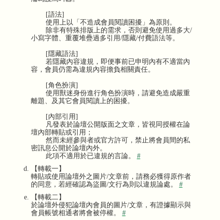
[語法]
使用上以「不造成會員閱讀困擾」為原則。
除非有特殊排版上的需求，否則避免使用過多大/
小寫字體、重覆堆疊過多引用/隱藏/付費語法等。
[隱藏語法]
若隱藏內容違規，即便事前已申明內有不適當內
容，會員仍需為違規內容擔負相關責任。
[角色扮演]
使用獸迷身份進行角色扮演時，請避免造成嚴重
離題、及其它會員閱讀上的困擾。
[內部引用]
凡發表於論壇公開版面之文章，皆視同授權在論
壇內部轉貼或引用；
然而未經參與者或官方許可，禁止將會員間的私
密訊息公開於論壇內外。
此項不適用於已違規的言論。
#
【轉載一】
轉貼或使用論壇外之圖片/文章前，請務必獲得原作者
的同意，若經確認為盜圖/文行為則以違規論處。
#
【轉載二】
於論壇外侵犯論壇內會員的圖片/文章，有證據顯示與
會員帳號相通者將會被停權。
#