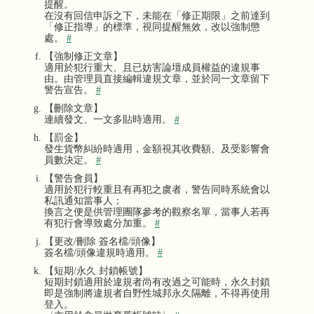
提醒。
在沒有回信申訴之下，未能在「修正期限」之前達到
「修正指導」的標準，視同提醒無效，改以強制懲
處。
#
【強制修正文章】
適用於犯行重大、且已妨害論壇成員權益的違規事
由。由管理員直接編輯違規文章，並於同一文章留下
警告宣告。
#
【刪除文章】
連續發文、一文多貼時適用。
#
【罰金】
發生貨幣糾紛時適用，金額視其收費額、及受影響會
員數決定。
#
【警告會員】
適用於犯行較重且有再犯之虞者，警告同時系統會以
私訊通知當事人；
換言之便是供管理團隊參考的觀察名單，當事人若再
有犯行會導致處分加重。
#
【更改/刪除 簽名檔/頭像】
簽名檔/頭像違規時適用。
#
【短期/永久 封鎖帳號】
短期封鎖適用於違規者尚有改過之可能時，永久封鎖
即是強制將違規者自野性城邦永久隔離，不得再使用
登入。