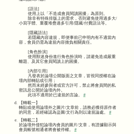
[語法]
使用上以「不造成會員閱讀困擾」為原則。
除非有特殊排版上的需求，否則避免使用過多大/
小寫字體、重覆堆疊過多引用/隱藏/付費語法等。
[隱藏語法]
若隱藏內容違規，即便事前已申明內有不適當內
容，會員仍需為違規內容擔負相關責任。
[角色扮演]
使用獸迷身份進行角色扮演時，請避免造成嚴重
離題、及其它會員閱讀上的困擾。
[內部引用]
凡發表於論壇公開版面之文章，皆視同授權在論
壇內部轉貼或引用；
然而未經參與者或官方許可，禁止將會員間的私
密訊息公開於論壇內外。
此項不適用於已違規的言論。
#
【轉載一】
轉貼或使用論壇外之圖片/文章前，請務必獲得原作者
的同意，若經確認為盜圖/文行為則以違規論處。
#
【轉載二】
於論壇外侵犯論壇內會員的圖片/文章，有證據顯示與
會員帳號相通者將會被停權。
#