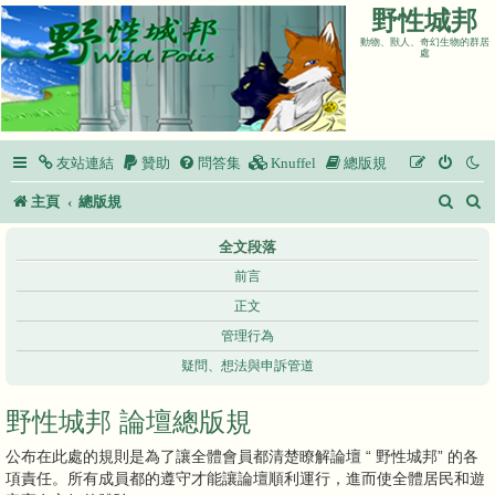
野性城邦
動物、獸人、奇幻生物的群居
處
友站連結
贊助
問答集
Knuffel
總版規
搜
主頁
總版規
尋
全文段落
前言
正文
管理行為
疑問、想法與申訴管道
野性城邦 論壇總版規
公布在此處的規則是為了讓全體會員都清楚瞭解論壇 “ 野性城邦” 的各
項責任。所有成員都的遵守才能讓論壇順利運行，進而使全體居民和遊