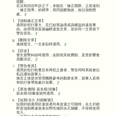
提醒。
在沒有回信申訴之下，未能在「修正期限」之前達到
「修正指導」的標準，視同提醒無效，改以強制懲
處。
#
【強制修正文章】
適用於犯行重大、且已妨害論壇成員權益的違規事
由。由管理員直接編輯違規文章，並於同一文章留下
警告宣告。
#
【刪除文章】
連續發文、一文多貼時適用。
#
【罰金】
發生貨幣糾紛時適用，金額視其收費額、及受影響會
員數決定。
#
【警告會員】
適用於犯行較重且有再犯之虞者，警告同時系統會以
私訊通知當事人；
換言之便是供管理團隊參考的觀察名單，當事人若再
有犯行會導致處分加重。
#
【更改/刪除 簽名檔/頭像】
簽名檔/頭像違規時適用。
#
【短期/永久 封鎖帳號】
短期封鎖適用於違規者尚有改過之可能時，永久封鎖
即是強制將違規者自野性城邦永久隔離，不得再使用
登入。