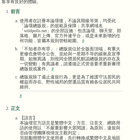
客享有良好的體驗。
前言
使用者在註冊本論壇後，不論其階級等第，均受此
「論壇總版規」的規範及保障；共享網域名
「wildpolis.net」的全部設施：包含論壇、聊天室、部
落格、圖片上傳、官方外連平台，或是未來新增的任
何功能，皆屬本規則管轄範圍。
#
「不知者亦有罪」：總版規位於全版面頂端，有重大
更修也會明令公告、並給與一星期不等的緩衝及宣導
期。如無異議，則視同全體居民默認總版規的存在及
一切變動；有異議者，請遵循正式管道要求重新審理
總版規或案件。
#
總版規除了遏止違規行為，更是為了維護守法居民的
權益而存在。野性城邦的營運品質有賴各位居民共同
維持。
#
正文
【語言】
本論壇官方語言是繁體中文；方言、注音文、網路用
語的使用以「不嚴重影響大眾閱讀」為原則，違規與
否由管理團隊視情況主觀判定；
另鼓勵簡體中文使用者，先行轉換成繁體中文及地區