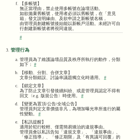
【多帳號】
無正當理由，禁止使用多帳號在論壇活動。
如欲拋棄舊帳號，使用者必須以舊帳號，在「意見
箱」發文說明緣由、及欲申請之新帳號名稱，
由管理員創建帳號後始能以新帳戶活動。未經許可自
行創建新帳號者將視同違規。
#
管理行為
管理員為了維護論壇品質及秩序所執行的動作，分類
如下：
#
【移動、分割、合併文章】
文章分類錯誤、討論串議題獨立化時適用。
#
【鎖定文章】
為了防止文章引發後續糾紛、或是管理員認定不得有
回文〈e.g. 版規公告〉時使用。
#
【變更為置頂/公告/全域公告】
管理員判定文章價值非凡，為增加曝光率所進行的屬
性變動。
#
【私訊提醒】
適用於犯行較輕、僅需簡易矯治的違規事由。
管理員會以私訊告知「違規文章」、「違規事由」、
「修正指導」、「修正期限」及「有異議可回覆」的