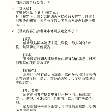
慣用詞彙再行發表。
#
【簽名檔】
字數限制為 ２５５ 個字元；
尺寸規定上，圖文高度總合不得超過８行字，以避免
影響版面閱讀；圖片寬度過大者會由系統自動縮小顯
示。
#
【發表內容】請遵守本條所規定之事項：
[廣告]
禁止張貼與本論壇主題（動物、獸人與奇幻生
物）無關聯的宣傳廣告。
[灌水]
避免極短時間內連續發佈內容近似的訊息，以不
影響其他使用者為原則。
[腥羶色]
本群組另設有成人向頻道，請勿於公開頻道發佈
含有過量血腥、暴力、猥褻的內容，尺度交由管理員
主觀判定。
[多元尊重]
所有使用者皆應尊重其他用戶不同之種族認同、
文化、信仰、性別認同、性取向、政治傾向等價值
觀。
如發生相關爭論與衝突，可理性陳述觀點，切勿
淪為謾罵叫囂。