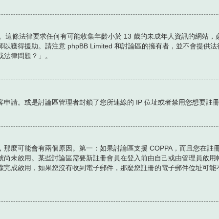
護條例。這條法律要求任何有可能收集年齡小於 13 歲的未成年人資訊的網
獲得援助。請注意 phpBB Limited 和討論區的擁有者，並不會
或法律問題？」。
申請。或是討論區管理者封鎖了您所連線的 IP 位址或者禁用您想要註
那麼可能會有兩個原因。第一：如果討論區支援 COPPA，而且您在註冊
號尚未啟用。某些討論區需要新註冊會員在登入前由自己或由管理員啟用
驟完成啟用，如果您沒有收到電子郵件，那麼您註冊的電子郵件位址可能