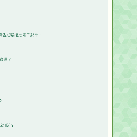
廣告或騷擾之電子郵件！
除會員？
？
或訂閱？