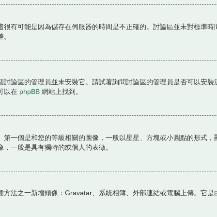
這很有可能是因為儲存在伺服器的時間是不正確的。討論區並未對標準時
差。
個討論區的管理員並未安裝它。請試著詢問討論區的管理員是否可以安裝
可以在
phpBB
網站上找到。
。第一個是和您的等級相關的圖像，一般以星星、方塊或小圓點的形式，
像，一般是具有獨特的或個人的表徵。
方法之一新增頭像：Gravatar、系統相簿、外部連結或電腦上傳。它