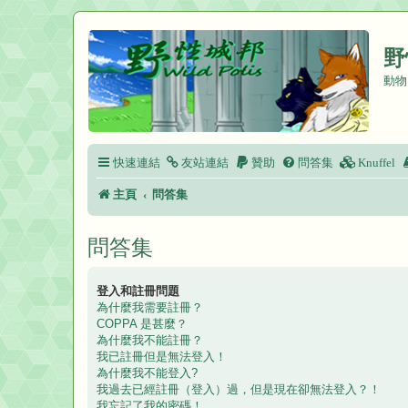
野
動物
快速連結
友站連結
贊助
問答集
Knuffel
主頁
問答集
問答集
登入和註冊問題
為什麼我需要註冊？
COPPA 是甚麼？
為什麼我不能註冊？
我已註冊但是無法登入！
為什麼我不能登入?
我過去已經註冊（登入）過，但是現在卻無法登入？！
我忘記了我的密碼！