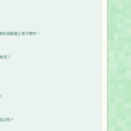
廣告或騷擾之電子郵件！
除會員？
？
或訂閱？