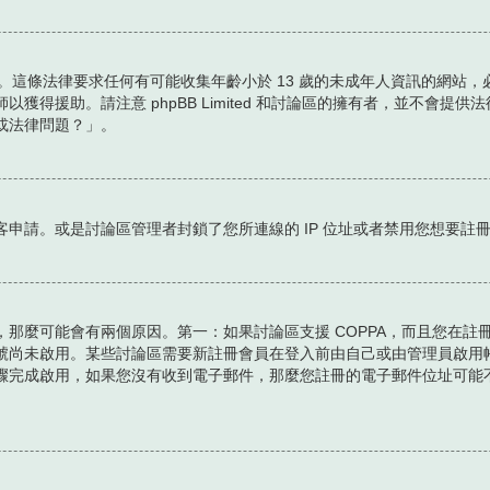
護條例。這條法律要求任何有可能收集年齡小於 13 歲的未成年人資訊的網
獲得援助。請注意 phpBB Limited 和討論區的擁有者，並不會
或法律問題？」。
申請。或是討論區管理者封鎖了您所連線的 IP 位址或者禁用您想要註
那麼可能會有兩個原因。第一：如果討論區支援 COPPA，而且您在註冊
號尚未啟用。某些討論區需要新註冊會員在登入前由自己或由管理員啟用
驟完成啟用，如果您沒有收到電子郵件，那麼您註冊的電子郵件位址可能