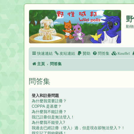
野
動物
快速連結
友站連結
贊助
問答集
Knuffel
主頁
問答集
問答集
登入和註冊問題
為什麼我需要註冊？
COPPA 是甚麼？
為什麼我不能註冊？
我已註冊但是無法登入！
為什麼我不能登入?
我過去已經註冊（登入）過，但是現在卻無法登入？！
我忘記了我的密碼！