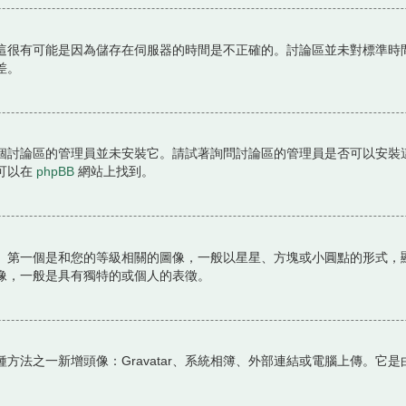
這很有可能是因為儲存在伺服器的時間是不正確的。討論區並未對標準時
差。
個討論區的管理員並未安裝它。請試著詢問討論區的管理員是否可以安裝
可以在
phpBB
網站上找到。
。第一個是和您的等級相關的圖像，一般以星星、方塊或小圓點的形式，
像，一般是具有獨特的或個人的表徵。
方法之一新增頭像：Gravatar、系統相簿、外部連結或電腦上傳。它