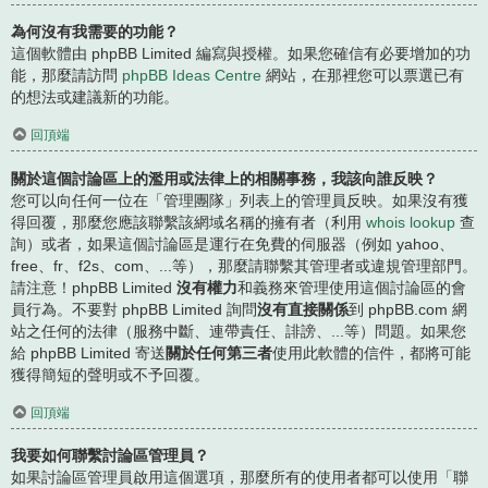
為何沒有我需要的功能？
這個軟體由 phpBB Limited 編寫與授權。如果您確信有必要增加的功
能，那麼請訪問
phpBB Ideas Centre
網站，在那裡您可以票選已有
的想法或建議新的功能。
回頂端
關於這個討論區上的濫用或法律上的相關事務，我該向誰反映？
您可以向任何一位在「管理團隊」列表上的管理員反映。如果沒有獲
得回覆，那麼您應該聯繫該網域名稱的擁有者（利用
whois lookup
查
詢）或者，如果這個討論區是運行在免費的伺服器（例如 yahoo、
free、fr、f2s、com、...等），那麼請聯繫其管理者或違規管理部門。
請注意！phpBB Limited
沒有權力
和義務來管理使用這個討論區的會
員行為。不要對 phpBB Limited 詢問
沒有直接關係
到 phpBB.com 網
站之任何的法律（服務中斷、連帶責任、誹謗、...等）問題。如果您
給 phpBB Limited 寄送
關於任何第三者
使用此軟體的信件，都將可能
獲得簡短的聲明或不予回覆。
回頂端
我要如何聯繫討論區管理員？
如果討論區管理員啟用這個選項，那麼所有的使用者都可以使用「聯