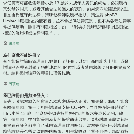
求任何有可能收集年齡小於 13 歲的未成年人資訊的網站，必須獲得
其父母的同意，或者其他合法監護人的容許。如果您不能確認您的註
冊是否得遵守此法律，請聯繫律師以獲得援助。請注意 phpBB
Limited 和討論區的擁有者，並不會提供法律諮詢，也不為各種法律事
件提供幫助，除非有問題概述，如：「我要與誰聯繫有關與此討論區
相關的濫用和或法律問題？」。
回頂端
為什麼我不能註冊？
有可能是討論區管理員已經禁止了註冊，以防止新的訪客申請。或是
討論區管理者封鎖了您所連線的 IP 位址或者禁用您想要註冊的會員名
稱。請聯繫討論區管理員以獲得協助。
回頂端
我已註冊但是無法登入！
首先，確認您輸入的會員名稱和密碼是否正確。如果是，那麼可能會
有兩個原因。第一：如果討論區支援 COPPA，而且您在註冊時指定
自己小於 13 歲，那麼您必須先按照您收到的提示完成必要的步驟。
第二個原因：很可能是因為您的帳號尚未啟用。某些討論區需要新註
冊會員在登入前由自己或由管理員啟用帳號。當您完成註冊時討論區
將告訴您是否需要啟用您的帳號。如果您收到了電子郵件，那麼就按