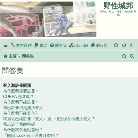
野性城邦
動物、獸人、奇幻生物的群居
處
友站連結
贊助
問答集
Knuffel
總版規
搜
主頁
問答集
尋
問答集
登入和註冊問題
為什麼我需要註冊？
COPPA 是甚麼？
為什麼我不能註冊？
我已註冊但是無法登入！
為什麼我不能登入?
我過去已經註冊（登入）過，但是現在卻無法登入？！
我忘記了我的密碼！
為什麼我會自動登出？
「刪除 Cookies」是做什麼用？