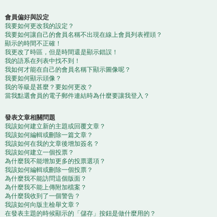
會員偏好與設定
我要如何更改我的設定？
我要如何讓自己的會員名稱不出現在線上會員列表裡頭？
顯示的時間不正確！
我更改了時區，但是時間還是顯示錯誤！
我的語系在列表中找不到！
我如何才能在自己的會員名稱下顯示圖像呢？
我要如何顯示頭像？
我的等級是甚麼？要如何更改？
當我點選會員的電子郵件連結時為什麼要讓我登入？
發表文章相關問題
我該如何建立新的主題或回覆文章？
我該如何編輯或刪除一篇文章？
我該如何在我的文章後增加簽名？
我該如何建立一個投票？
為什麼我不能增加更多的投票選項？
我該如何編輯或刪除一個投票？
為什麼我不能訪問這個版面？
為什麼我不能上傳附加檔案？
為什麼我收到了一個警告？
我該如何向版主檢舉文章？
在發表主題的時候顯示的「儲存」按鈕是做什麼用的？