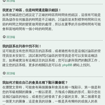
回頂端
我更改了時區，但是時間還是顯示錯誤！
如果您確認您已經設定了正確的時區而時間依然錯誤，這很有可能是
因為儲存在伺服器的時間是不正確的。討論區並未對標準時間和日光
節約時間之間的變更做周密的處理，所以在夏季的月份裡時間有可能
會和當地時間有一個小時的時間差。
回頂端
我的語系在列表中找不到！
這可能是沒有您所用語言的語系檔，或者雖然有但是這個討論區的管
理員並未安裝它。請試著詢問討論區的管理員是否可以安裝這種語
言。如果確實沒有這種語言的語系檔，您可以參與我們的翻譯工作，
建立您的語系檔。更多的相關訊息可以在
phpBB
網站上找到。
回頂端
我如何才能在自己的會員名稱下顯示圖像呢？
在瀏覽文章時，可能會有兩個圖像和會員名稱一塊顯示。第一個是和
您的等級相關的圖像，一般以星星、方塊或小圓點的形式，顯示您在
這個討論區的地位，或者您已經發表了多少篇的文章。第二個通常是
一個更大的圖像，這是會員的頭像，一般是具有獨特的或個人的表