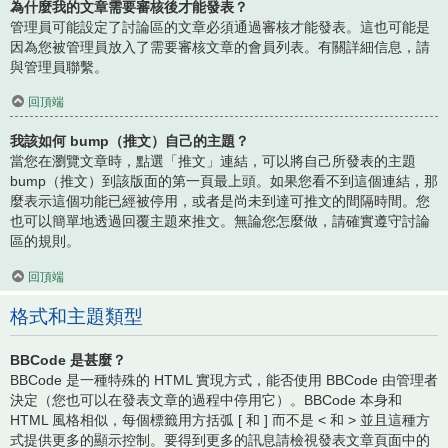
為什麼我的文章需要審核後才能發表？
管理員可能設定了討論區的文章必須通過審核才能發表。這也可能是
因為您被管理員放入了需要審核文章的會員列表。有關詳細信息，請
與管理員聯繫。
回頂端
我該如何 bump（推文）自己的主題？
當您在瀏覽文章時，點選「推文」連結，可以將自己所發表的主題
bump（推文）到該版面的第一頁最上頭。如果您看不到這個連結，那
麼表示這個功能已經被停用，或者是尚未到達可推文的間隔時間。您
也可以簡單地透過回覆主題來推文。無論您怎麼做，請確實遵守討論
區的規則。
回頂端
格式和主題類型
BBCode 是甚麼？
BBCode 是一種特殊的 HTML 實現方式，能否使用 BBCode 由管理者
決定（您也可以在發表文章的過程中停用它）。BBCode 本身和
HTML 風格相似，每個標籤用方括弧 [ 和 ] 而不是 < 和 > 並且這種方
式提供更多的顯示控制。要得到更多的訊息請檢視發表文章頁面中的