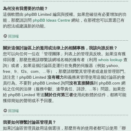
為何沒有我需要的功能？
這個軟體由 phpBB Limited 編寫與授權。如果您確信有必要增加的功
能，那麼請訪問
phpBB Ideas Centre
網站，在那裡您可以票選已有
的想法或建議新的功能。
回頂端
關於這個討論區上的濫用或法律上的相關事務，我該向誰反映？
您可以向任何一位在「管理團隊」列表上的管理員反映。如果沒有獲
得回覆，那麼您應該聯繫該網域名稱的擁有者（利用
whois lookup
查
詢）或者，如果這個討論區是運行在免費的伺服器（例如 yahoo、
free、fr、f2s、com、...等），那麼請聯繫其管理者或違規管理部門。
請注意！phpBB Limited
沒有權力
和義務來管理使用這個討論區的會
員行為。不要對 phpBB Limited 詢問
沒有直接關係
到 phpBB.com 網
站之任何的法律（服務中斷、連帶責任、誹謗、...等）問題。如果您
給 phpBB Limited 寄送
關於任何第三者
使用此軟體的信件，都將可能
獲得簡短的聲明或不予回覆。
回頂端
我要如何聯繫討論區管理員？
如果討論區管理員啟用這個選項，那麼所有的使用者都可以使用「聯