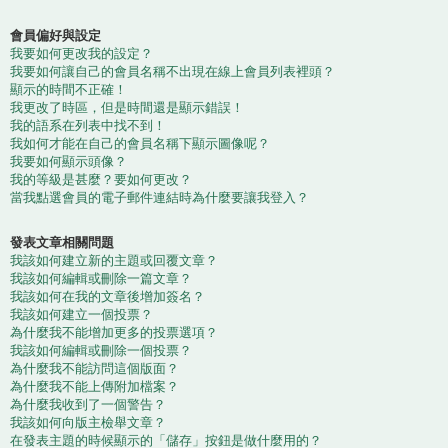
會員偏好與設定
我要如何更改我的設定？
我要如何讓自己的會員名稱不出現在線上會員列表裡頭？
顯示的時間不正確！
我更改了時區，但是時間還是顯示錯誤！
我的語系在列表中找不到！
我如何才能在自己的會員名稱下顯示圖像呢？
我要如何顯示頭像？
我的等級是甚麼？要如何更改？
當我點選會員的電子郵件連結時為什麼要讓我登入？
發表文章相關問題
我該如何建立新的主題或回覆文章？
我該如何編輯或刪除一篇文章？
我該如何在我的文章後增加簽名？
我該如何建立一個投票？
為什麼我不能增加更多的投票選項？
我該如何編輯或刪除一個投票？
為什麼我不能訪問這個版面？
為什麼我不能上傳附加檔案？
為什麼我收到了一個警告？
我該如何向版主檢舉文章？
在發表主題的時候顯示的「儲存」按鈕是做什麼用的？