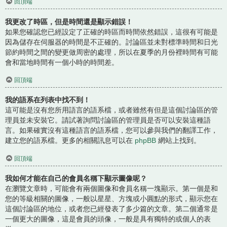
回頂端
我更改了時區，但是時間還是顯示錯誤！
如果您確認您已經設定了正確的時區而時間依然錯誤，這很有可能是
因為儲存在伺服器的時間是不正確的。討論區並未對標準時間和日光
節約時間之間的變更做周密的處理，所以在夏季的月份裡時間有可能
會和當地時間有一個小時的時間差。
回頂端
我的語系在列表中找不到！
這可能是沒有您所用語言的語系檔，或者雖然有但是這個討論區的管
理員並未安裝它。請試著詢問討論區的管理員是否可以安裝這種語
言。如果確實沒有這種語言的語系檔，您可以參與我們的翻譯工作，
建立您的語系檔。更多的相關訊息可以在
phpBB
網站上找到。
回頂端
我如何才能在自己的會員名稱下顯示圖像呢？
在瀏覽文章時，可能會有兩個圖像和會員名稱一塊顯示。第一個是和
您的等級相關的圖像，一般以星星、方塊或小圓點的形式，顯示您在
這個討論區的地位，或者您已經發表了多少篇的文章。第二個通常是
一個更大的圖像，這是會員的頭像，一般是具有獨特的或個人的表