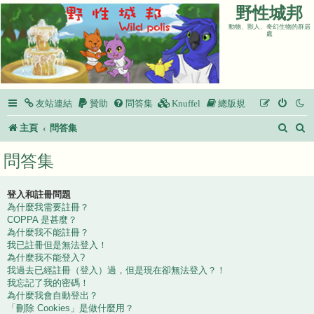
野性城邦
動物、獸人、奇幻生物的群居
處
友站連結
贊助
問答集
Knuffel
總版規
搜
主頁
問答集
尋
問答集
登入和註冊問題
為什麼我需要註冊？
COPPA 是甚麼？
為什麼我不能註冊？
我已註冊但是無法登入！
為什麼我不能登入?
我過去已經註冊（登入）過，但是現在卻無法登入？！
我忘記了我的密碼！
為什麼我會自動登出？
「刪除 Cookies」是做什麼用？