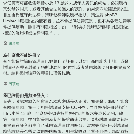
求任何有可能收集年齡小於 13 歲的未成年人資訊的網站，必須獲得
其父母的同意，或者其他合法監護人的容許。如果您不能確認您的註
冊是否得遵守此法律，請聯繫律師以獲得援助。請注意 phpBB
Limited 和討論區的擁有者，並不會提供法律諮詢，也不為各種法律事
件提供幫助，除非有問題概述，如：「我要與誰聯繫有關與此討論區
相關的濫用和或法律問題？」。
回頂端
為什麼我不能註冊？
有可能是討論區管理員已經禁止了註冊，以防止新的訪客申請。或是
討論區管理者封鎖了您所連線的 IP 位址或者禁用您想要註冊的會員名
稱。請聯繫討論區管理員以獲得協助。
回頂端
我已註冊但是無法登入！
首先，確認您輸入的會員名稱和密碼是否正確。如果是，那麼可能會
有兩個原因。第一：如果討論區支援 COPPA，而且您在註冊時指定
自己小於 13 歲，那麼您必須先按照您收到的提示完成必要的步驟。
第二個原因：很可能是因為您的帳號尚未啟用。某些討論區需要新註
冊會員在登入前由自己或由管理員啟用帳號。當您完成註冊時討論區
將告訴您是否需要啟用您的帳號。如果您收到了電子郵件，那麼就按