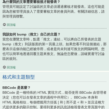
為什麼我的文章需要審核後才能發表？
管理員可能設定了討論區的文章必須通過審核才能發表。這也可能是
因為您被管理員放入了需要審核文章的會員列表。有關詳細信息，請
與管理員聯繫。
回頂端
我該如何 bump（推文）自己的主題？
當您在瀏覽文章時，點選「推文」連結，可以將自己所發表的主題
bump（推文）到該版面的第一頁最上頭。如果您看不到這個連結，那
麼表示這個功能已經被停用，或者是尚未到達可推文的間隔時間。您
也可以簡單地透過回覆主題來推文。無論您怎麼做，請確實遵守討論
區的規則。
回頂端
格式和主題類型
BBCode 是甚麼？
BBCode 是一種特殊的 HTML 實現方式，能否使用 BBCode 由管理者
決定（您也可以在發表文章的過程中停用它）。BBCode 本身和
HTML 風格相似，每個標籤用方括弧 [ 和 ] 而不是 < 和 > 並且這種方
式提供更多的顯示控制。要得到更多的訊息請檢視發表文章頁面中的