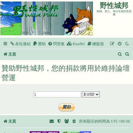
野性城邦
動物、獸人、奇幻生物的群居
處
友站連結
贊助
問答集
Knuffel
總版規
搜
主頁
尋
贊助野性城邦，您的捐款將用於維持論壇
營運
主頁
所有顯示的時間為
UTC+08:00