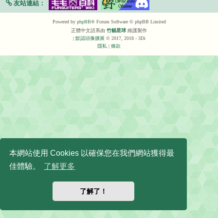
友站連結：
Powered by
phpBB
® Forum Software © phpBB Limited
正體中文語系由
竹貓星球
維護製作
|
默認頭像擴展
© 2017, 2018 - 3Di
隱私
|
條款
本網站使用 Cookies 以確保您在我們網站獲得最
佳體驗。
了解更多
了解了！