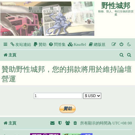
野性城邦
動物、獸人、奇幻生物的群居
處
友站連結
贊助
問答集
Knuffel
總版規
搜
主頁
尋
贊助野性城邦，您的捐款將用於維持論壇
營運
主頁
所有顯示的時間為
UTC+08:00