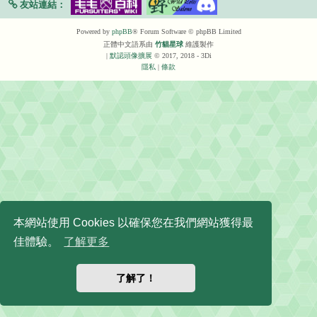
友站連結：
Powered by
phpBB
® Forum Software © phpBB Limited
正體中文語系由
竹貓星球
維護製作
|
默認頭像擴展
© 2017, 2018 - 3Di
隱私
|
條款
本網站使用 Cookies 以確保您在我們網站獲得最
佳體驗。
了解更多
了解了！