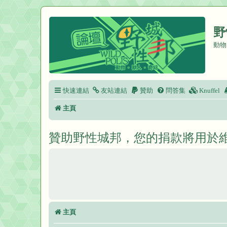
野
動物
快速連結
友站連結
贊助
問答集
Knuffel
主頁
贊助野性城邦，您的捐款將用於
主頁