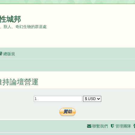
性城邦
、獸人、奇幻生物的群居處
總版規
維持論壇營運
聯繫我們
管理團隊