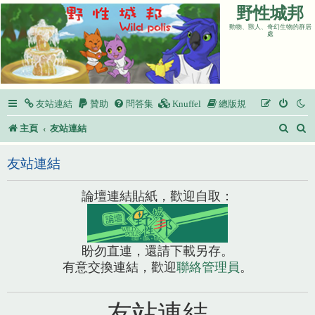
野性城邦
動物、獸人、奇幻生物的群居
處
友站連結
贊助
問答集
Knuffel
總版規
搜
主頁
友站連結
尋
友站連結
論壇連結貼紙，歡迎自取：
盼勿直連，還請下載另存。
有意交換連結，歡迎
聯絡管理員
。
友站連結