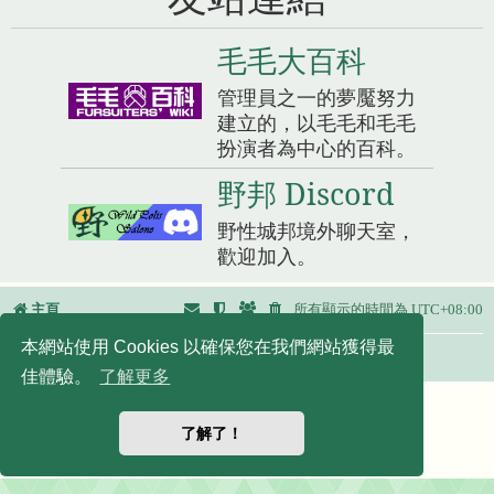
毛毛大百科
管理員之一的夢魘努力
建立的，以毛毛和毛毛
扮演者為中心的百科。
野邦 Discord
野性城邦境外聊天室，
歡迎加入。
主頁
所有顯示的時間為
UTC+08:00
本網站使用 Cookies 以確保您在我們網站獲得最
友站連結：
佳體驗。
了解更多
Powered by
phpBB
® Forum Software © phpBB Limited
正體中文語系由
竹貓星球
維護製作
了解了！
|
默認頭像擴展
© 2017, 2018 - 3Di
隱私
|
條款