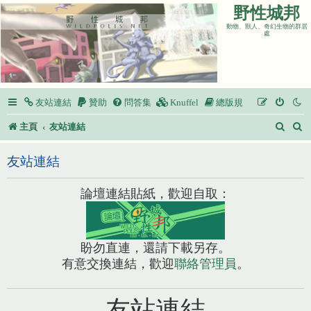
野性城邦
動物、獸人、奇幻生物的群居
處
友站連結
贊助
問答集
Knuffel
總版規
搜
主頁
友站連結
尋
友站連結
論壇連結貼紙，歡迎自取：
盼勿直連，還請下載另存。
有意交換連結，歡迎
聯絡管理員
。
友站連結