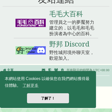
毛毛大百科
管理員之一的夢魘努力
建立的，以毛毛和毛毛
扮演者為中心的百科。
野邦 Discord
野性城邦境外聊天室，
歡迎加入。
主頁
所有顯示的時間為
UTC+08:00
本網站使用 Cookies 以確保您在我們網站獲得最
友站連結：
佳體驗。
了解更多
Powered by
phpBB
® Forum Software © phpBB Limited
正體中文語系由
竹貓星球
維護製作
了解了！
|
默認頭像擴展
© 2017, 2018 - 3Di
隱私
|
條款