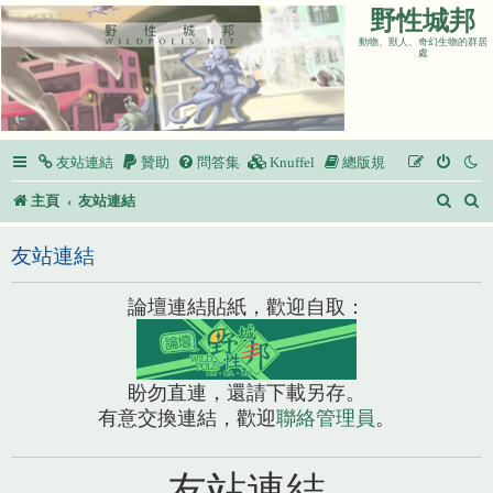
野性城邦
動物、獸人、奇幻生物的群居
處
友站連結
贊助
問答集
Knuffel
總版規
搜
主頁
友站連結
尋
友站連結
論壇連結貼紙，歡迎自取：
盼勿直連，還請下載另存。
有意交換連結，歡迎
聯絡管理員
。
友站連結