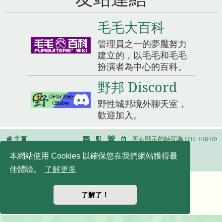
毛毛大百科
管理員之一的夢魘努力
建立的，以毛毛和毛毛
扮演者為中心的百科。
野邦 Discord
野性城邦境外聊天室，
歡迎加入。
主頁
所有顯示的時間為
UTC+08:00
本網站使用 Cookies 以確保您在我們網站獲得最
友站連結：
佳體驗。
了解更多
Powered by
phpBB
® Forum Software © phpBB Limited
正體中文語系由
竹貓星球
維護製作
了解了！
|
默認頭像擴展
© 2017, 2018 - 3Di
隱私
|
條款