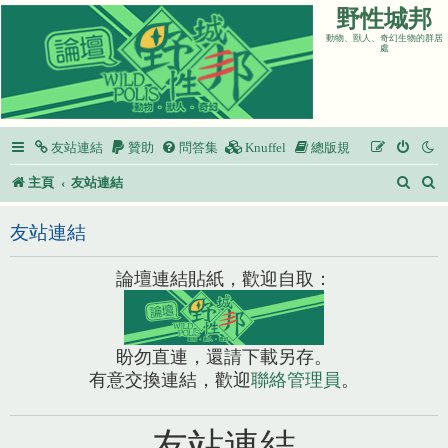
野性城邦
動物、獸人、奇幻生物的群居
處
友站連結
贊助
問答集
Knuffel
總版規
搜
主頁
友站連結
尋
友站連結
論壇連結貼紙，歡迎自取：
盼勿直連，還請下載另存。
有意交換連結，歡迎
聯絡管理員
。
友站連結